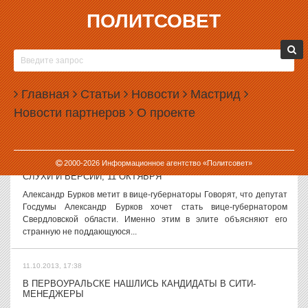
ПОЛИТСОВЕТ
11.10.2013, 19:25
ЗАКОННОСТЬ РЕШЕНИЙ ГОРДУМЫ ЕКАТЕРИНБУРГА
ПОДТВЕРЖДЕНА ВТОРОЙ РАЗ
Чкаловский районный суд Екатеринбурга отказался отменять
Главная
Статьи
Новости
Мастрид
решения первого заседания городской думы муниципалитета,
Новости партнеров
О проекте
прошедшего 24 сентября. Неделю назад аналогичное решение
вынес и Ленинский суд...
11.10.2013, 18:11
2000-
2026
Информационное агентство «Политсовет»
СЛУХИ И ВЕРСИИ, 11 ОКТЯБРЯ
Александр Бурков метит в вице-губернаторы Говорят, что депутат
Госдумы Александр Бурков хочет стать вице-губернатором
Свердловской области. Именно этим в элите объясняют его
странную не поддающуюся...
11.10.2013, 17:38
В ПЕРВОУРАЛЬСКЕ НАШЛИСЬ КАНДИДАТЫ В СИТИ-
МЕНЕДЖЕРЫ