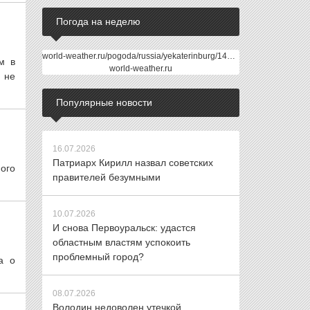
Погода на неделю
world-weather.ru/pogoda/russia/yekaterinburg/14days/
м в
world-weather.ru
 не
Популярные новости
16.07.2026
Патриарх Кирилл назвал советских
ого
правителей безумными
10.07.2026
И снова Первоуральск: удастся
областным властям успокоить
проблемный город?
а о
08.07.2026
Володин недоволен утечкой