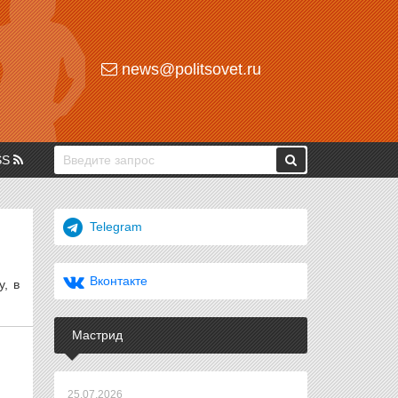
news@politsovet.ru
SS
Telegram
Вконтакте
у, в
Мастрид
25.07.2026