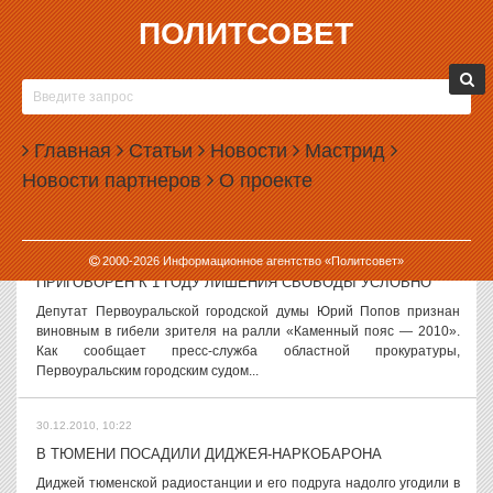
ПОЛИТСОВЕТ
30.12.2010, 11:32
СЛУХИ И ВЕРСИИ, 30 ДЕКАБРЯ
Александра Мишарина тревожит медиаактивность Аркадия
Чернецкого Говорят, что медиаактивность Аркадия Чернецкого все
Главная
Статьи
Новости
Мастрид
больше настораживает губернатора Александра Мишарина. По
Новости партнеров
О проекте
неофициальной информации,...
30.12.2010, 11:21
2000-
2026
Информационное агентство «Политсовет»
ДЕПУТАТ ИЗ ПЕРВОУРАЛЬСКА ЮРИЙ ПОПОВ
ПРИГОВОРЕН К 1 ГОДУ ЛИШЕНИЯ СВОБОДЫ УСЛОВНО
Депутат Первоуральской городской думы Юрий Попов признан
виновным в гибели зрителя на ралли «Каменный пояс — 2010».
Как сообщает пресс-служба областной прокуратуры,
Первоуральским городским судом...
30.12.2010, 10:22
В ТЮМЕНИ ПОСАДИЛИ ДИДЖЕЯ-НАРКОБАРОНА
Диджей тюменской радиостанции и его подруга надолго угодили в