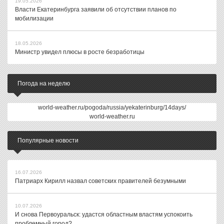
19.05.2026
Власти Екатеринбурга заявили об отсутствии планов по
мобилизации
18.05.2026
Министр увидел плюсы в росте безработицы
Погода на неделю
world-weather.ru/pogoda/russia/yekaterinburg/14days/
world-weather.ru
Популярные новости
16.07.2026
Патриарх Кирилл назвал советских правителей безумными
10.07.2026
И снова Первоуральск: удастся областным властям успокоить
проблемный город?