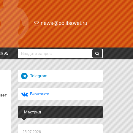
news@politsovet.ru
SS
Telegram
Вконтакте
вет
Мастрид
25.07.2026