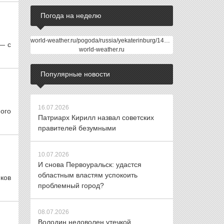
Погода на неделю
world-weather.ru/pogoda/russia/yekaterinburg/14days/
— с
world-weather.ru
Популярные новости
16.07.2026
ого
Патриарх Кирилл назвал советских
правителей безумными
10.07.2026
И снова Первоуральск: удастся
областным властям успокоить
ков
проблемный город?
08.07.2026
Володин недоволен утечкой