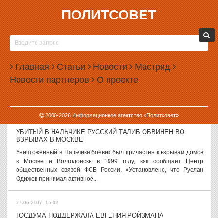
ПОЛИТСОВЕТ
27.06.2007, 16:05
ОРГАНИЗАЦИЯ «ПРАВО НА ЖИЛИЩЕ»: ПРОДАЖА
ИМУЩЕСТВА «НОВОГО ГРАДА» ПОМОЖЕТ ОБМАНУТЫМ
ДОЛЬЩИКАМ ВЕРНУТЬ СВОИ ДЕНЬГИ
Главная
Статьи
Новости
Мастрид
Лидеры правозащитных организаций Свердловской области
комментируют информацию о завершении инвентаризации
Новости партнеров
О проекте
имущества предприятия «Гидроспецстрой» (генеральный
подрядчик строительной компании «Новый...
2000-
2026
Информационное агентство «Политсовет»
27.06.2007, 15:43
УБИТЫЙ В НАЛЬЧИКЕ РУССКИЙ ТАЛИБ ОБВИНЕН ВО
ВЗРЫВАХ В МОСКВЕ
Уничтоженный в Нальчике боевик был причастен к взрывам домов
в Москве и Волгодонске в 1999 году, как сообщает Центр
общественных связей ФСБ России. «Установлено, что Руслан
Одижев принимал активное...
27.06.2007, 15:02
ГОСДУМА ПОДДЕРЖАЛА ЕВГЕНИЯ РОЙЗМАНА