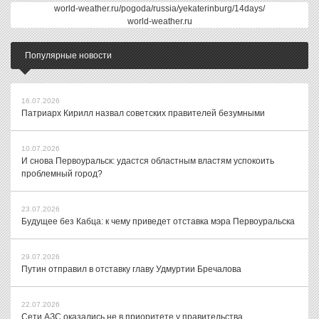
world-weather.ru/pogoda/russia/yekaterinburg/14days/
world-weather.ru
Популярные новости
16.07.2026
Патриарх Кирилл назвал советских правителей безумными
10.07.2026
И снова Первоуральск: удастся областным властям успокоить
проблемный город?
23.07.2026
Будущее без Кабца: к чему приведет отставка мэра Первоуральска
29.07.2026
Путин отправил в отставку главу Удмуртии Бречалова
22.07.2026
Сети АЗС оказались не в приоритете у правительства