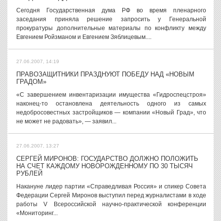
Сегодня Государственная дума РФ во время пленарного
заседания приняла решение запросить у Генеральной
прокуратуры дополнительные материалы по конфликту между
Евгением Ройзманом и Евгением Зяблицевым....
27.06.2007, 14:19
ПРАВОЗАЩИТНИКИ ПРАЗДНУЮТ ПОБЕДУ НАД «НОВЫМ
ГРАДОМ»
«С завершением инвентаризации имущества «Гидроспецстроя»
наконец-то остановлена деятельность одного из самых
недобросовестных застройщиков — компании «Новый Град», что
не может не радовать», — заявил...
27.06.2007, 13:27
СЕРГЕЙ МИРОНОВ: ГОСУДАРСТВО ДОЛЖНО ПОЛОЖИТЬ
НА СЧЕТ КАЖДОМУ НОВОРОЖДЕННОМУ ПО 30 ТЫСЯЧ
РУБЛЕЙ
Накануне лидер партии «Справедливая Россия» и спикер Совета
Федерации Сергей Миронов выступил перед журналистами в ходе
работы V Всероссийской научно-практической конференции
«Мониторинг...