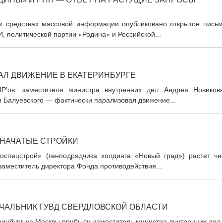
ых средствах массовой информации опубликовано открытое письм
 политической партии «Родина» и Российской...
АЛ ДВИЖЕНИЕ В ЕКАТЕРИНБУРГЕ
VIP’ов: заместителя министра внутренних дел Андрея Новиков
Балуевского — фактически парализовал движение...
 НАЧАТЫЕ СТРОЙКИ
оспецстрой» (генподрядчика холдинга «Новый град») растет чи
заместитель директора Фонда противодействия...
АЧАЛЬНИК ГУВД СВЕРДЛОВСКОЙ ОБЛАСТИ
теринбург из Москвы прибыли заместитель министра внутренних де