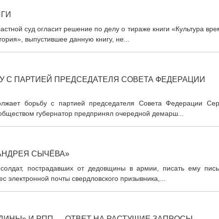
ИГИ
ластной суд огласит решение по делу о тираже книги «Культура вр
ория», выпустившее данную книгу, не...
У С ПАРТИЕЙ ПРЕДСЕДАТЕЛЯ СОВЕТА ФЕДЕРАЦИИ
должает борьбу с партией председателя Совета Федерации Сер
ообществом губернатор предпринял очередной демарш...
 АНДРЕЯ СЫЧЁВА»
 солдат, пострадавших от дедовщины в армии, писать ему пись
с электронной почты свердловского призывника,...
ДИНЫ» И РПП — ОТВЕТ НА РАСТУЩИЕ ЗАПРОСЫ