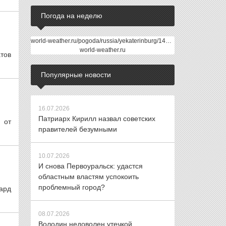
Погода на неделю
world-weather.ru/pogoda/russia/yekaterinburg/14days/
world-weather.ru
тов
Популярные новости
16.07.2026
Патриарх Кирилл назвал советских
 от
правителей безумными
10.07.2026
И снова Первоуральск: удастся
областным властям успокоить
проблемный город?
ард
08.07.2026
Володин недоволен утечкой