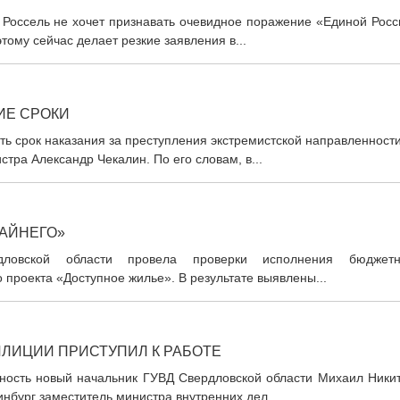
д Россель не хочет признавать очевидное поражение «Единой Рос
ому сейчас делает резкие заявления в...
ИЕ СРОКИ
ть срок наказания за преступления экстремистской направленност
тра Александр Чекалин. По его словам, в...
АЙНЕГО»
рдловской области провела проверки исполнения бюджетн
 проекта «Доступное жилье». В результате выявлены...
ЛИЦИИ ПРИСТУПИЛ К РАБОТЕ
лжность новый начальник ГУВД Свердловской области Михаил Ники
нбург заместитель министра внутренних дел...