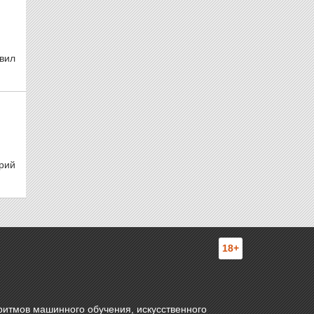
вил
рий
18+
ритмов машинного обучения, искусственного