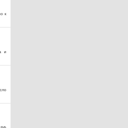
о к
а и
сло
л РФ