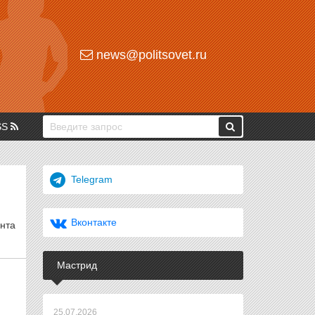
news@politsovet.ru
SS
Telegram
Вконтакте
ента
Мастрид
25.07.2026