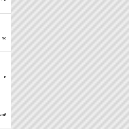
 по
и и
ямой