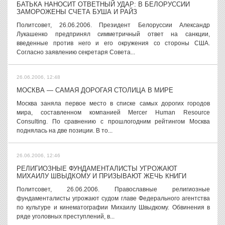
БАТЬКА НАНОСИТ ОТВЕТНЫЙ УДАР: В БЕЛОРУССИИ
ЗАМОРОЖЕНЫ СЧЕТА БУША И РАЙЗ
Политсовет, 26.06.2006. Президент Белоруссии Александр
Лукашенко предпринял симметричный ответ на санкции,
введенные против него и его окружения со стороны США.
Согласно заявлению секретаря Совета...
26.06.2006, 12:48
МОСКВА — САМАЯ ДОРОГАЯ СТОЛИЦА В МИРЕ
Москва заняла первое место в списке самых дорогих городов
мира, составленном компанией Mercer Human Resource
Consulting. По сравнению с прошлогодним рейтингом Москва
поднялась на две позиции. В то...
26.06.2006, 12:46
РЕЛИГИОЗНЫЕ ФУНДАМЕНТАЛИСТЫ УГРОЖАЮТ
МИХАИЛУ ШВЫДКОМУ И ПРИЗЫВАЮТ ЖЕЧЬ КНИГИ
Политсовет, 26.06.2006. Православные религиозные
фундаменталисты угрожают судом главе Федерального агентства
по культуре и кинематографии Михаилу Швыдкому. Обвинения в
ряде уголовных преступлений, в...