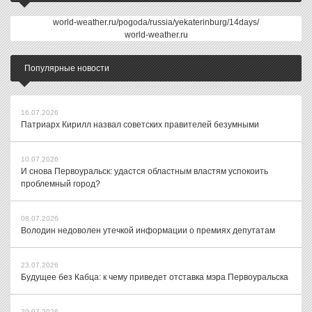
world-weather.ru/pogoda/russia/yekaterinburg/14days/
world-weather.ru
Популярные новости
16.07.2026
Патриарх Кирилл назвал советских правителей безумными
10.07.2026
И снова Первоуральск: удастся областным властям успокоить
проблемный город?
08.07.2026
Володин недоволен утечкой информации о премиях депутатам
23.07.2026
Будущее без Кабца: к чему приведет отставка мэра Первоуральска
29.07.2026