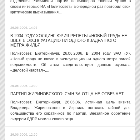
отделения Российской партии пенсионеров Евгений Артюх в
своем интервью ИА «Политсовет» в очередной раз повторил свои
критические высказывания...
26.06.2006, 14:05
В 2004 ГОДУ ХОЛДИНГ ЮРИЯ РЕПЕТЫ «НОВЫЙ ГРАД» НЕ
ВВЕЛ В ЭКСПЛУАТАЦИЮ НИ ОДНОГО КВАДРАТНОГО
МЕТРА ЖИЛЬЯ
Политсовет, Екатеринбург, 26.06.2006. В 2004 году ЗАО «УК
«Новый град» не ввело в эксплуатацию ни одного метра жилой
недвижимости. Об этом свидетельствуют данные журнала
«Деловой квартал»,...
26.06.2006, 13:30
ПАРТИЯ ЖИРИНОВСКОГО: СЫН ЗА ОТЦА НЕ ОТВЕЧАЕТ
Политсовет. Екатеринбург. 26.06.06. Истинная цель визита
Владимира Жириновского в Израиль осталась тайной для
большинства его соратников по партии. Внезапное обретение
лидером ЛДПР могилы своего отца...
26.06.2006, 12:50