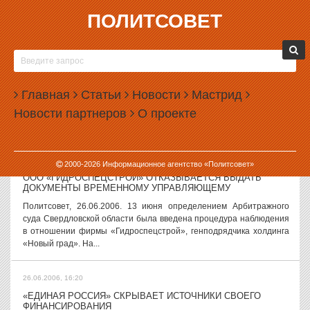
ПОЛИТСОВЕТ
26.06.2006, 17:51
АКТИВИСТКА «РОССИЙСКОЙ ПАРТИИ ЖИЗНИ» ПОЕДЕТ НА
ЧЕМПИОНАТ МИРА ПО БОУЛИНГУ В ВЕНЕСУЭЛУ
Активист свердловского отделения «Российской Партии ЖИЗНИ»
Главная
Статьи
Новости
Мастрид
Евгения Царькова одержала победу в Кубке России по боулингу, и
Новости партнеров
О проекте
будет представлять страну на чемпионате мира в Венесуэле, в
городе Каракас. ...
26.06.2006, 16:30
2000-
2026
Информационное агентство «Политсовет»
ООО «ГИДРОСПЕЦСТРОЙ» ОТКАЗЫВАЕТСЯ ВЫДАТЬ
ДОКУМЕНТЫ ВРЕМЕННОМУ УПРАВЛЯЮЩЕМУ
Политсовет, 26.06.2006. 13 июня определением Арбитражного
суда Свердловской области была введена процедура наблюдения
в отношении фирмы «Гидроспецстрой», генподрядчика холдинга
«Новый град». На...
26.06.2006, 16:20
«ЕДИНАЯ РОССИЯ» СКРЫВАЕТ ИСТОЧНИКИ СВОЕГО
ФИНАНСИРОВАНИЯ