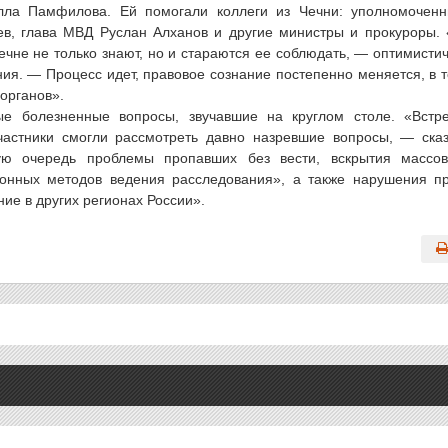
лла Памфилова. Ей помогали коллеги из Чечни: уполномочен
ев, глава МВД Руслан Алханов и другие министры и прокуроры.
ечне не только знают, но и стараются ее соблюдать, — оптимисти
ия. — Процесс идет, правовое сознание постепенно меняется, в 
органов».
е болезненные вопросы, звучавшие на круглом столе. «Встр
частники смогли рассмотреть давно назревшие вопросы, — ска
ую очередь проблемы пропавших без вести, вскрытия массо
онных методов ведения расследования», а также нарушения п
ие в других регионах России».