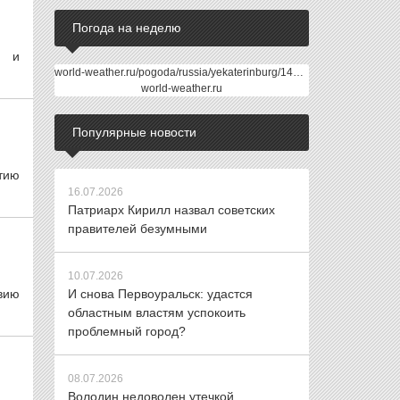
Погода на неделю
м и
world-weather.ru/pogoda/russia/yekaterinburg/14days/
world-weather.ru
Популярные новости
итию
16.07.2026
Патриарх Кирилл назвал советских
правителей безумными
10.07.2026
вию
И снова Первоуральск: удастся
областным властям успокоить
проблемный город?
08.07.2026
Володин недоволен утечкой