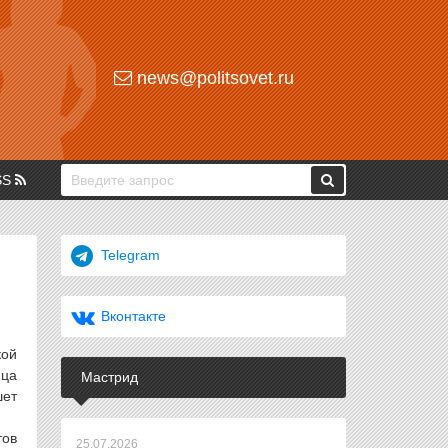
news@politsovet.ru
SS
Telegram
Вконтакте
кой
ица
Мастрид
шет
тов
25.07.2026