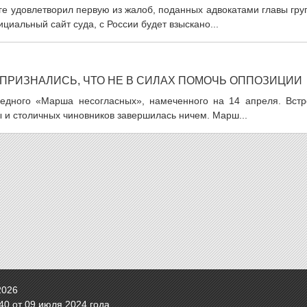
ге удовлетворил первую из жалоб, поданных адвокатами главы гр
иальный сайт суда, с России будет взыскано...
 ПРИЗНАЛИСЬ, ЧТО НЕ В СИЛАХ ПОМОЧЬ ОППОЗИЦИИ
редного «Марша несогласных», намеченного на 14 апреля. Встр
 и столичных чиновников завершилась ничем. Марш...
2026
0 от 09 июля 2024 года.