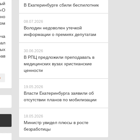
ный
В Екатеринбурге сбили беспилотник
 «О
чно
08.07.2026
том
Володин недоволен утечкой
информации о премиях депутатам
еча
зал
вых
30.06.2026
рав
В РПЦ предложили преподавать в
медицинских вузах христианские
ценности
19.05.2026
Власти Екатеринбурга заявили об
отсутствии планов по мобилизации
18.05.2026
Министр увидел плюсы в росте
безработицы