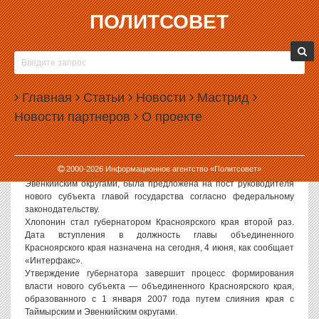
ПОЛИТСОВЕТ
04.06.2007, 08:50
АЛЕКСАНДР ХЛОПОНИН СНОВА СТАЛ
ГУБЕРНАТОРОМ КРАСНОЯРСКОГО КРАЯ
Главная
Статьи
Новости
Мастрид
Александр Хлопонин утвержден губернатором Красноярского
Новости партнеров
О проекте
края сроком на пять лет. Во время голосования в
Законодательном собрании субъекта Хлопонин набрал 42 голоса
из 49.
Кандидатура Хлопонина, занимавшего пост губернатор
2000-
2026
Информационное агентство «Политсовет»
Красноярского края до объединения региона с Таймырским и
Эвенкийским округами, была предложена на пост руководителя
нового субъекта главой государства согласно федеральному
законодательству.
Хлопонин стал губернатором Красноярского края второй раз.
Дата вступления в должность главы объединенного
Красноярского края назначена на сегодня, 4 июня, как сообщает
«Интерфакс».
Утверждение губернатора завершит процесс формирования
власти нового субъекта — объединенного Красноярского края,
образованного с 1 января 2007 года путем слияния края с
Таймырским и Эвенкийским округами.