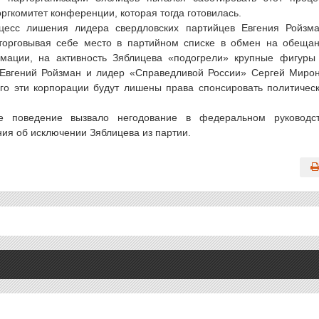
ргкомитет конференции, которая тогда готовилась.
цесс лишения лидера свердловских партийцев Евгения Ройзм
ыторговывая себе место в партийном списке в обмен на обеща
мации, на активность Зяблицева «подогрели» крупные фигуры
, Евгений Ройзман и лидер «Справедливой России» Сергей Миро
ого эти корпорации будут лишены права спонсировать политичес
 поведение вызвало негодование в федеральном руководс
ия об исключении Зяблицева из партии.