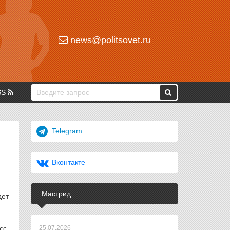
news@politsovet.ru
SS
Telegram
Вконтакте
Мастрид
дет
сс,
25.07.2026