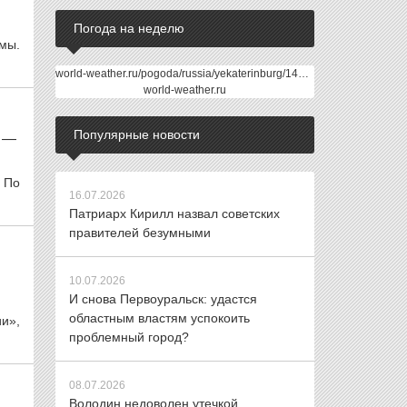
Погода на неделю
мы.
world-weather.ru/pogoda/russia/yekaterinburg/14days/
world-weather.ru
Популярные новости
 —
 По
16.07.2026
Патриарх Кирилл назвал советских
правителей безумными
10.07.2026
И снова Первоуральск: удастся
областным властям успокоить
ии»,
проблемный город?
08.07.2026
Володин недоволен утечкой