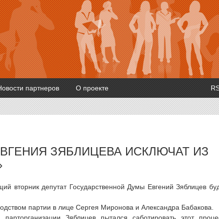
Новости партнеров
О проекте
R
ВГЕНИЯ ЗЯБЛИЦЕВА ИСКЛЮЧАТ ИЗ
»
щий вторник депутат Государственной Думы Евгений Зяблицев бу
дством партии в лице Сергея Миронова и Александра Бабакова.
 парторганизации Зяблицев пытался саботировать этот проце