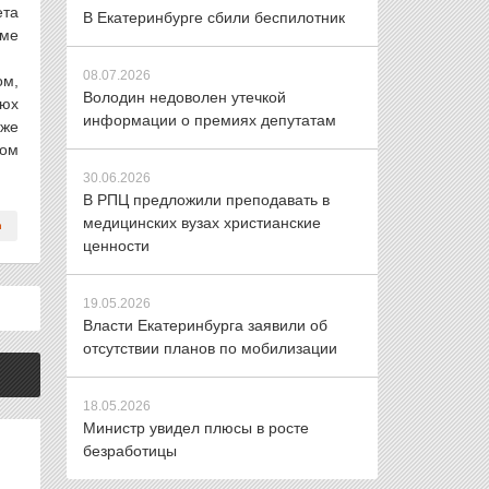
ета
В Екатеринбурге сбили беспилотник
оме
08.07.2026
ом,
Володин недоволен утечкой
тюх
информации о премиях депутатам
 же
мом
30.06.2026
В РПЦ предложили преподавать в
медицинских вузах христианские
ценности
19.05.2026
Власти Екатеринбурга заявили об
отсутствии планов по мобилизации
18.05.2026
Министр увидел плюсы в росте
безработицы