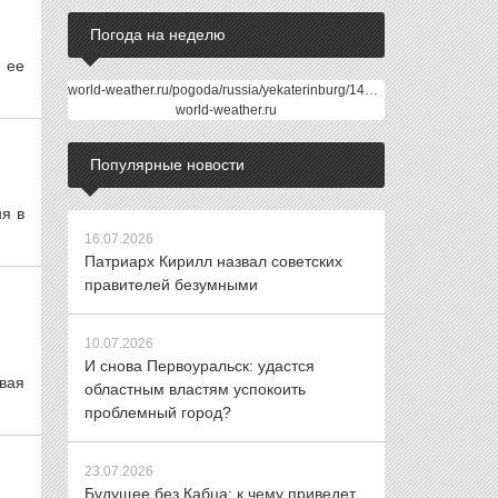
Погода на неделю
 ее
world-weather.ru/pogoda/russia/yekaterinburg/14days/
world-weather.ru
Популярные новости
ня в
16.07.2026
Патриарх Кирилл назвал советских
правителей безумными
10.07.2026
И снова Первоуральск: удастся
овая
областным властям успокоить
проблемный город?
23.07.2026
Будущее без Кабца: к чему приведет