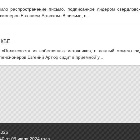
чило распространение письмо, подписанное лидером свердловск
сионеров Евгением Артюхом. В письме, в...
СКВЕ
ИА «Политсовет» из собственных источников, в данный момент ли
пенсионеров Евгений Артюх сидит в приемной у...
2026
0 от 09 июля 2024 года.