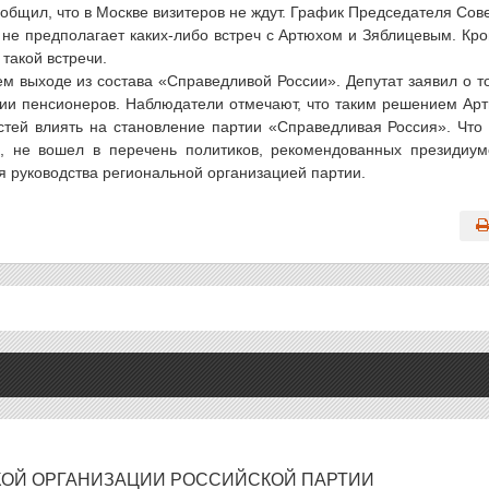
ообщил, что в Москве визитеров не ждут. График Председателя Сов
не предполагает каких-либо встреч с Артюхом и Зяблицевым. Кр
такой встречи.
м выходе из состава «Справедливой России». Депутат заявил о т
тии пенсионеров. Наблюдатели отмечают, что таким решением Ар
стей влиять на становление партии «Справедливая Россия». Что
м, не вошел в перечень политиков, рекомендованных президиу
я руководства региональной организацией партии.
СКОЙ ОРГАНИЗАЦИИ РОССИЙСКОЙ ПАРТИИ