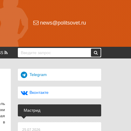
news@politsovet.ru
SS
Telegram
Вконтакте
ель
тии
Мастрид
вая
» в
25.07.2026