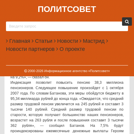
ПОЛИТСОВЕТ
02.04.2007, 07:45
ТРУДОВАЯ ПЕНСИЯ ПОВЫСИЛАСЬ НА 263
РУБЛЯ
Главная
Статьи
Новости
Мастрид
Трудовая пенсия по старости в России с 1 апреля выросла на 263
Новости партнеров
О проекте
рубля — до 3 362 рублей. Об этом сообщил в интервью глава
Пенсионного фонда России Геннадий Батанов. «В соответствии с
Постановлением Правительства РФ размер базовой части
трудовой пенсии повышается на 7,5% и производится
2000-
2026
Информационное агентство «Политсовет»
дополнительное увеличение страховой части трудовой пенсии
на 9,2%», — сказал он.
Индексация позволит повысить пенсию 38,3 миллиона
пенсионеров. Следующее повышение произойдет с 1 октября
2007 года. По словам Батанова, эти меры обойдутся бюджету в
95,34 миллиарда рублей до конца года. «Ожидается, что средний
размер трудовой пенсии увеличится на 245 рублей и составит 3
тысячи 140 рублей. Средний размер трудовой пенсии по
старости, которую получает большинство наших пенсионеров,
возрастет на 263 рубля и после повышения составит 3 тысячи
362 рубля», — сообщил Батанов. На 7,5% будут
проиндексированы ежемесячные денежные выплаты Героям