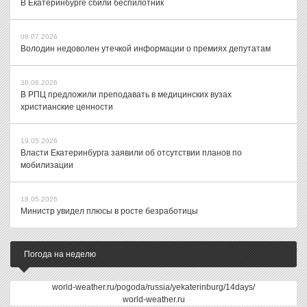
В Екатеринбурге сбили беспилотник
08.07.2026
Володин недоволен утечкой информации о премиях депутатам
30.06.2026
В РПЦ предложили преподавать в медицинских вузах
христианские ценности
19.05.2026
Власти Екатеринбурга заявили об отсутствии планов по
мобилизации
18.05.2026
Министр увидел плюсы в росте безработицы
Погода на неделю
world-weather.ru/pogoda/russia/yekaterinburg/14days/
world-weather.ru