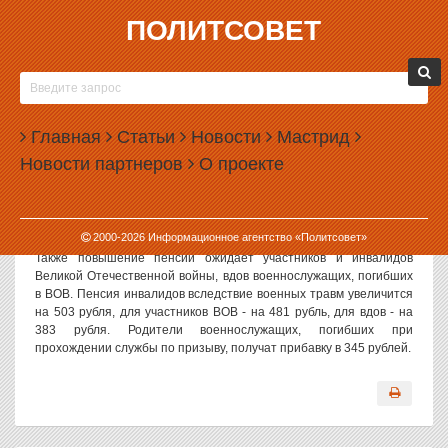
ПОЛИТСОВЕТ
30.03.2006, 13:35
ПРАВИТЕЛЬСТВО ШУТИТ: УРАЛЬСКИЕ
ПЕНСИОНЕРЫ ПОЛУЧАТ ПРИБАВКУ К ПЕНСИИ
Главная
Статьи
Новости
Мастрид
Политсовет, 30.03.2006. Правительство повысит базовую часть
Новости партнеров
О проекте
пенсии по старости на 8,5%. Об этом сообщил председатель
правления Пенсионного фонда России Геннадий Батанов.
Средний размер трудовой пенсии в России, куда входят пенсия
по старости, по инвалидности, по потере кормильца, увеличится
2000-
2026
Информационное агентство «Политсовет»
на 187 рублей.
Также повышение пенсий ожидает участников и инвалидов
Великой Отечественной войны, вдов военнослужащих, погибших
в ВОВ. Пенсия инвалидов вследствие военных травм увеличится
на 503 рубля, для участников ВОВ - на 481 рубль, для вдов - на
383 рубля. Родители военнослужащих, погибших при
прохождении службы по призыву, получат прибавку в 345 рублей.