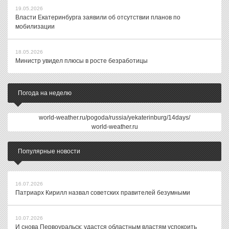
19.05.2026
Власти Екатеринбурга заявили об отсутствии планов по
мобилизации
18.05.2026
Министр увидел плюсы в росте безработицы
Погода на неделю
world-weather.ru/pogoda/russia/yekaterinburg/14days/
world-weather.ru
Популярные новости
16.07.2026
Патриарх Кирилл назвал советских правителей безумными
10.07.2026
И снова Первоуральск: удастся областным властям успокоить