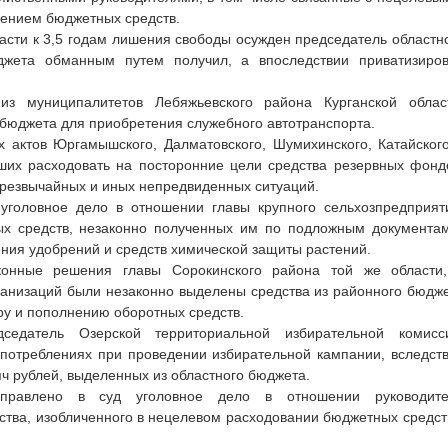
ением бюджетных средств.
ласти к 3,5 годам лишения свободы осужден председатель областн
джета обманным путем получил, а впоследствии приватизиро
из муниципалитетов Лебяжьевского района Курганской облас
 бюджета для приобретения служебного автотранспорта.
 актов Юргамышского, Далматовского, Шумихинского, Катайског
вших расходовать на посторонние цели средства резервных фонд
чрезвычайных и иных непредвиденных ситуаций.
уголовное дело в отношении главы крупного сельхозпредприят
х средств, незаконно полученных им по подложным документа
ения удобрений и средств химической защиты растений.
конные решения главы Сорокинского района той же области
ганизаций были незаконно выделены средства из районного бюдж
ру и пополнению оборотных средств.
едатель Озерской территориальной избирательной комисс
потреблениях при проведении избирательной кампании, вследст
ч рублей, выделенных из областного бюджета.
направлено в суд уголовное дело в отношении руководит
ства, изобличенного в нецелевом расходовании бюджетных средст