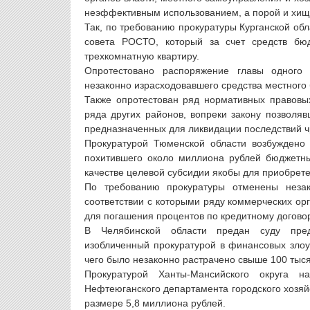
неэффективным использованием, а порой и хищ
Так, по требованию прокуратуры Курганской об
совета РОСТО, который за счет средств бю
трехкомнатную квартиру.
Опротестовано распоряжение главы одного 
незаконно израсходовавшего средства местного
Также опротестован ряд нормативных правовых
ряда других районов, вопреки закону позволя
предназначенных для ликвидации последствий 
Прокуратурой Тюменской области возбуждено 
похитившего около миллиона рублей бюджетны
качестве целевой субсидии якобы для приобрет
По требованию прокуратуры отменены неза
соответствии с которыми ряду коммерческих ор
для погашения процентов по кредитному догово
В Челябинской области предан суду предс
изобличенный прокуратурой в финансовых злоу
чего было незаконно растрачено свыше 100 тыся
Прокуратурой Ханты-Мансийского округа 
Нефтеюганского департамента городского хозяй
размере 5,8 миллиона рублей.