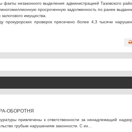
ы факты незаконного выделения администрацией Тазовского рай
х многомиллионную просроченную задолженность по ранее выдан
 залогового имущества.
у прокурорских проверок пресечено более 4,3 тысячи наруше
РА-ОБОРОТНЯ
куратуры привлечены к ответственности за ненадлежащий надзор
льство грубым нарушениям законности. С их...