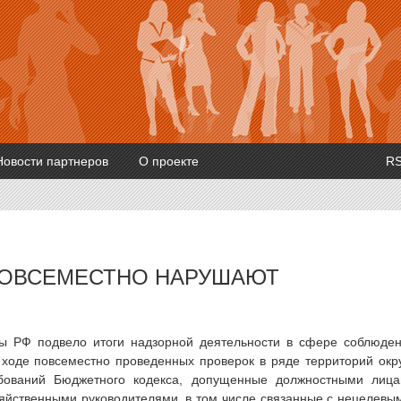
Новости партнеров
О проекте
R
ПОВСЕМЕСТНО НАРУШАЮТ
ы РФ подвело итоги надзорной деятельности в сфере соблюде
 ходе повсеместно проведенных проверок в ряде территорий окр
бований Бюджетного кодекса, допущенные должностными лиц
зяйственными руководителями, в том числе связанные с нецелевы