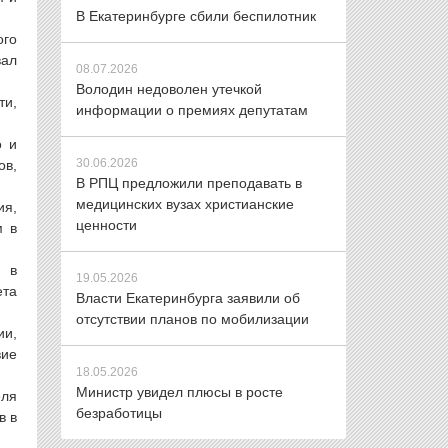
В Екатеринбурге сбили беспилотник
ого
вал
08.07.2026
Володин недоволен утечкой
ти,
информации о премиях депутатам
о и
30.06.2026
ов,
В РПЦ предложили преподавать в
медицинских вузах христианские
ия,
ценности
м в
, в
19.05.2026
ета
Власти Екатеринбурга заявили об
отсутствии планов по мобилизации
ии,
вие
18.05.2026
Министр увидел плюсы в росте
еля
безработицы
в в