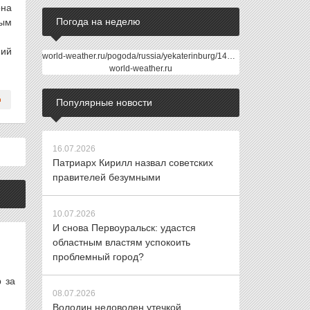
она
Погода на неделю
ным
ний
world-weather.ru/pogoda/russia/yekaterinburg/14days/
world-weather.ru
Популярные новости
16.07.2026
Патриарх Кирилл назвал советских
правителей безумными
10.07.2026
И снова Первоуральск: удастся
областным властям успокоить
проблемный город?
 за
08.07.2026
Володин недоволен утечкой