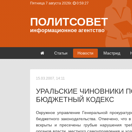
Пятница 7 августа 2026г.
0:59:28
ПОЛИТСОВЕТ
информационное агентство
Статьи
Новости
Мастрид
15.03.2007, 14:11
УРАЛЬСКИЕ ЧИНОВНИКИ 
БЮДЖЕТНЫЙ КОДЕКС
Окружное управление Генеральной прокуратур
бюджетного законодательства. Отмечено, что в
вскрыты и пресечены грубые нарушения тре
органов власти, местного самоуправления и хо