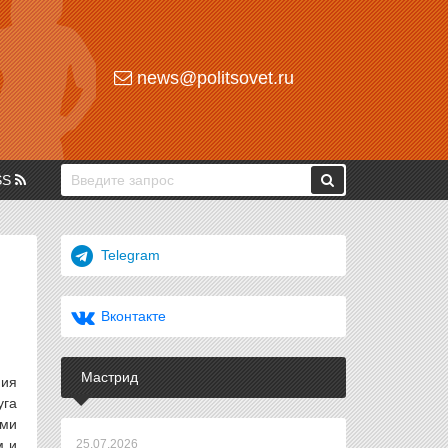
news@politsovet.ru
SS
Telegram
Вконтакте
Мастрид
ния
уга
ами
м и
25.07.2026