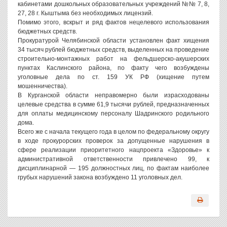
кабинетами дошкольных образовательных учреждений №№ 7, 8,
27, 28 г. Кыштыма без необходимых лицензий.
Помимо этого, вскрыт и ряд фактов нецелевого использования
бюджетных средств.
Прокуратурой Челябинской области установлен факт хищения
34 тысяч рублей бюджетных средств, выделенных на проведение
строительно-монтажных работ на фельдшерско-акушерских
пунктах Каслинского района, по факту чего возбуждены
уголовные дела по ст. 159 УК РФ (хищение путем
мошенничества).
В Курганской области неправомерно были израсходованы
целевые средства в сумме 61,9 тысячи рублей, предназначенных
для оплаты медицинскому персоналу Шадринского родильного
дома.
Всего же с начала текущего года в целом по федеральному округу
в ходе прокурорских проверок за допущенные нарушения в
сфере реализации приоритетного нацпроекта «Здоровье» к
административной ответственности привлечено 99, к
дисциплинарной — 195 должностных лиц, по фактам наиболее
грубых нарушений закона возбуждено 11 уголовных дел.