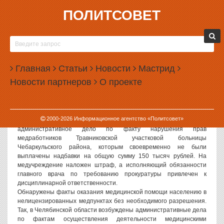
ПОЛИТСОВЕТ
15.10.2007, 09:10
РУКОВОДСТВО БОЛЬНИЦ ЗАДЕРЖИВАЕТ
ЗАРПЛАТЫ И ВОРУЕТ ДЕНЬГИ
Главная
Статьи
Новости
Мастрид
По информации пресс-службы Управления Генеральной
Новости партнеров
О проекте
прокуратуры РФ в Уральском федеральном округе, надзорному
ведомству удалось вскрыть и пресечь ряд серьезных нарушений
со стороны как руководителей медицинских учреждений, так и
должностных лиц властных структур.
2000-
2026
Информационное агентство «Политсовет»
В Челябинской области прокуратурой возбуждено
административное дело по факту нарушения прав
медработников Травниковской участковой больницы
Чебаркульского района, которым своевременно не были
выплачены надбавки на общую сумму 150 тысяч рублей. На
медучреждение наложен штраф, а исполняющий обязанности
главного врача по требованию прокуратуры привлечен к
дисциплинарной ответственности.
Обнаружены факты оказания медицинской помощи населению в
нелицензированных медпунктах без необходимого разрешения.
Так, в Челябинской области возбуждены административные дела
по фактам осуществления деятельности медицинскими