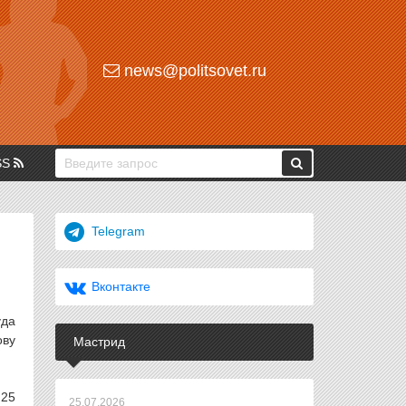
news@politsovet.ru
SS
Telegram
Вконтакте
уда
ову
Мастрид
 25
25.07.2026