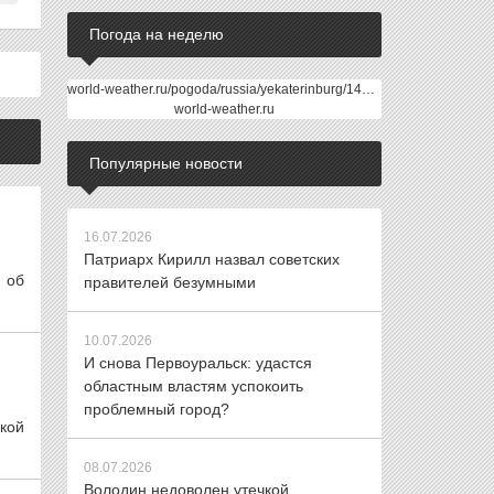
Погода на неделю
world-weather.ru/pogoda/russia/yekaterinburg/14days/
world-weather.ru
Популярные новости
16.07.2026
Патриарх Кирилл назвал советских
 об
правителей безумными
10.07.2026
И снова Первоуральск: удастся
областным властям успокоить
проблемный город?
кой
08.07.2026
Володин недоволен утечкой