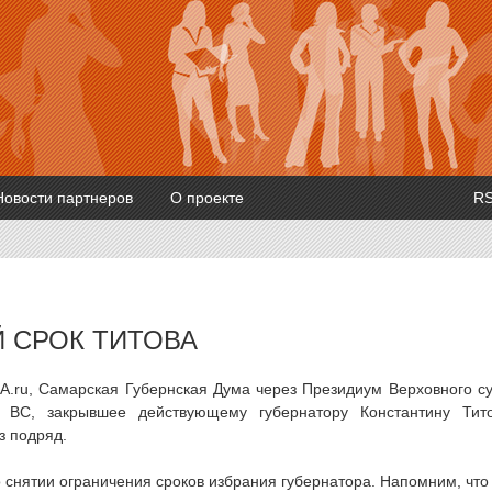
Новости партнеров
О проекте
R
Й СРОК ТИТОВА
A.ru, Самарская Губернская Дума через Президиум Верховного с
 ВС, закрывшее действующему губернатору Константину Тит
з подряд.
о снятии ограничения сроков избрания губернатора. Напомним, что