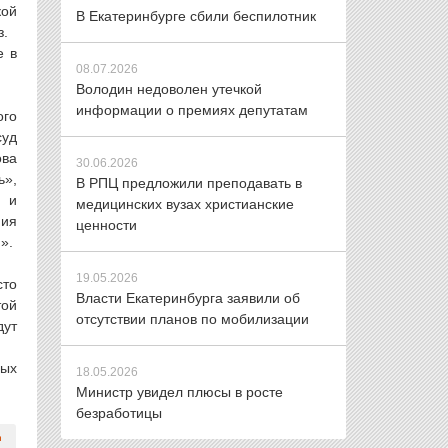
кой
В Екатеринбурге сбили беспилотник
з.
е в
08.07.2026
Володин недоволен утечкой
информации о премиях депутатам
ого
суд
ова
30.06.2026
ь»,
В РПЦ предложили преподавать в
ы и
медицинских вузах христианские
ния
ценности
».
19.05.2026
сто
Власти Екатеринбурга заявили об
той
отсутствии планов по мобилизации
дут
ных
18.05.2026
Министр увидел плюсы в росте
безработицы