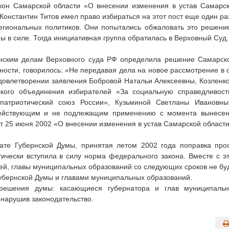
кон Самарской области «О внесении изменения в устав Самарс
Константин Титов имел право избираться на этот пост еще один ра
егиональных политиков. Они попытались обжаловать это решени
ы в силе. Тогда инициативная группа обратилась в Верховный Суд.
анским делам Верховного суда РФ определила решение Самарск
тности, говорилось: «Не передавая дела на новое рассмотрение в 
довлетворении заявления Бобровой Натальи Алексеевны, Козленк
кого объединения избирателей «За социальную справедливост
–патриотический союз России», Кузьминой Светланы Ивановн
действующим и не подлежащим применению с момента вынесе
т 25 июня 2002 «О внесении изменения в устав Самарской области
рате Губернской Думы, принятая летом 2002 года поправка про
тически вступила в силу норма федерального закона. Вместе с э
 ей, главы муниципальных образований со следующих сроков не бу
убернской Думы и главами муниципальных образований.
решения думы: касающиеся губернатора и глав муниципаль
 нарушив законодательство.