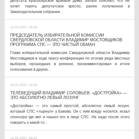
депутата Красноярской краевой думы. Белых пояснил, что не
хочет терять депутатское кресло, ранее полученное в
Законодательном собрании...
12.03.2007, 09:38
ПРЕДСЕДАТЕЛЬ ИЗБИРАТЕЛЬНОЙ КОМИССИИ
СВЕРДЛОВСКОЙ ОБЛАСТИ ВЛАДИМИР МОСТОВЩИКОВ:
ПРОГРАММА СПС — ЭТО ЧИСТЫЙ ОБМАН
Глава избирательной комиссии Свердловской области Владимир
Мостовщиков в ходе пресс-конференции по итогам ряда местных
выборов, прошедших в регионе, прокомментировал и итоги
голосования в других...
26.02.2007, 14:08
ТЕЛЕВЕДУЩИЙ ВЛАДИМИР СОЛОВЬЕВ: «ДОСТРОЙКА» —
ЭТО АБСОЛЮТНО ЛЕВЫЙ ЛОЗУНГ
«Достройка» — это самый простой, абсолютно левый лозунг,
который СПС «тырнул» у Бакова. Он с ним всюду носился, искал
спонсора где мог и нашел его в лице СПС. Не надо после этого
говорить о какой-то...
14.02.2007, 09:42