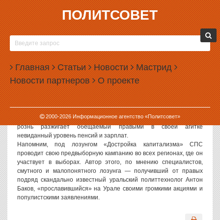
ПОЛИТСОВЕТ
19.02.2007, 14:54
АНТОН БАКОВ РАЗЖИГАЕТ СОЦИАЛЬНУЮ
РОЗНЬ В ПОДМОСКОВЬЕ
Главная
Статьи
Новости
Мастрид
Как стало известно ИА «Политсовет», московская областная
Новости партнеров
О проекте
избирательная комиссия вынесла предупреждение «Союзу
Правых Сил» в связи с содержанием агитационных материалов
партии. Нарекания избирательной комиссии вызвал рекламный
буклет «Достройка капитализма», который назван избиркомом
2000-
2026
Информационное агентство «Политсовет»
«разжигающим социальную рознь». Если быть точнее, то эту
рознь разжигает обещаемый правыми в своей агитке
невиданный уровень пенсий и зарплат.
Напомним, под лозунгом «Достройка капитализма» СПС
проводит свою предвыборную кампанию во всех регионах, где он
участвует в выборах. Автор этого, по мнению специалистов,
смутного и малопонятного лозунга — получивший от правых
подряд скандально известный уральский политтехнолог Антон
Баков, «прославившийся» на Урале своими громкими акциями и
популистскими заявлениями.