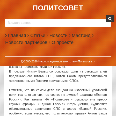
ПОЛИТСОВЕТ
14.02.2007, 09:42
АНТОН БАКОВ ДЕЗИНФОРМИРУЕТ
ИЗБИРАТЕЛЕЙ ПСКОВА
Главная
Статьи
Новости
Мастрид
Как стало известно ИА «Политсовет», Псков, где был недавно
Новости партнеров
О проекте
снят с выборов список «Союза Правых Сил», посетил лидер
правых Никита Белых. Никита Белых рассказал псковскому
активу, что юридическая служба партии надеется добиться
восстановления списка СПС на выборах в Псковской области.
2000-
2026
Информационное агентство «Политсовет»
Лидер партии в очередной раз посетовал, что все проблемы СПС
вызваны происками «Единой России».
В поездке Никиту Белых сопровождал один из руководителей
предвыборного штаба СПС, Антон Баков, представлявшийся
«единственным в Госдуме депутатом от СПС».
Отметим, что на самом деле скандально известный уральский
политтехнолог до сих пор состоит в думской фракции «Единая
Россия». Как заявил ИА «Политсовет» руководитель пресс-
службы фракции «Единая Россия» Игорь Демин, «удивляют
обвинительные заявления СПС в адрес «Единой России»,
особенно если учесть, что политтехнолог правых Антон Баков