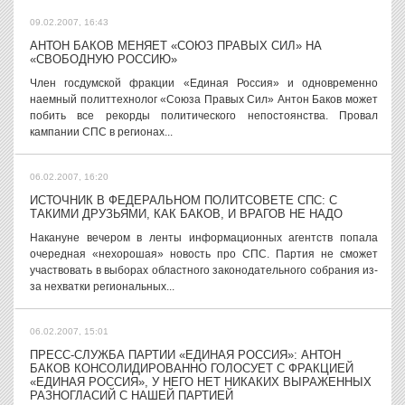
09.02.2007, 16:43
АНТОН БАКОВ МЕНЯЕТ «СОЮЗ ПРАВЫХ СИЛ» НА
«СВОБОДНУЮ РОССИЮ»
Член госдумской фракции «Единая Россия» и одновременно
наемный политтехнолог «Союза Правых Сил» Антон Баков может
побить все рекорды политического непостоянства. Провал
кампании СПС в регионах...
06.02.2007, 16:20
ИСТОЧНИК В ФЕДЕРАЛЬНОМ ПОЛИТСОВЕТЕ СПС: С
ТАКИМИ ДРУЗЬЯМИ, КАК БАКОВ, И ВРАГОВ НЕ НАДО
Накануне вечером в ленты информационных агентств попала
очередная «нехорошая» новость про СПС. Партия не сможет
участвовать в выборах областного законодательного собрания из-
за нехватки региональных...
06.02.2007, 15:01
ПРЕСС-СЛУЖБА ПАРТИИ «ЕДИНАЯ РОССИЯ»: АНТОН
БАКОВ КОНСОЛИДИРОВАННО ГОЛОСУЕТ С ФРАКЦИЕЙ
«ЕДИНАЯ РОССИЯ», У НЕГО НЕТ НИКАКИХ ВЫРАЖЕННЫХ
РАЗНОГЛАСИЙ С НАШЕЙ ПАРТИЕЙ