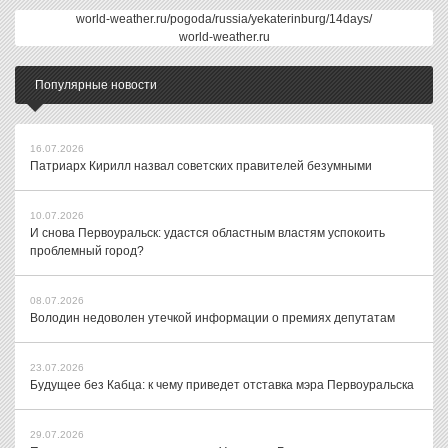
world-weather.ru/pogoda/russia/yekaterinburg/14days/
world-weather.ru
Популярные новости
16.07.2026
Патриарх Кирилл назвал советских правителей безумными
10.07.2026
И снова Первоуральск: удастся областным властям успокоить
проблемный город?
08.07.2026
Володин недоволен утечкой информации о премиях депутатам
23.07.2026
Будущее без Кабца: к чему приведет отставка мэра Первоуральска
29.07.2026