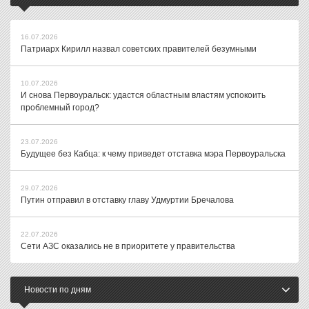
16.07.2026
Патриарх Кирилл назвал советских правителей безумными
10.07.2026
И снова Первоуральск: удастся областным властям успокоить
проблемный город?
23.07.2026
Будущее без Кабца: к чему приведет отставка мэра Первоуральска
29.07.2026
Путин отправил в отставку главу Удмуртии Бречалова
22.07.2026
Сети АЗС оказались не в приоритете у правительства
Новости по дням