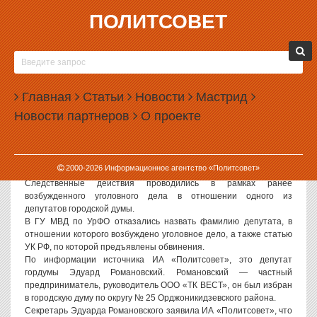
ПОЛИТСОВЕТ
12.01.2007, 10:52
ОПЕРАТИВНИКИ МВД ОБЫСКИВАЛИ КАБИНЕТ
ДЕПУТАТА РОМАНОВСКОГО, КОТОРЫЙ УЕХАЛ
Главная
ИЗ ЕКАТЕРИНБУРГА
Статьи
Новости
Мастрид
Новости партнеров
О проекте
Политсовет, 12.01.2007. Как стало известно ИА «Политсовет» из
собственных источников, следственные мероприятия в здании
екатеринбургской мэрии проводили сегодня сотрудники
оперативно-разыскного бюро по экономическим и налоговым
2000-
2026
Информационное агентство «Политсовет»
преступлениям Главного управления МВД по УрФО.
Следственные действия проводились в рамках ранее
возбужденного уголовного дела в отношении одного из
депутатов городской думы.
В ГУ МВД по УрФО отказались назвать фамилию депутата, в
отношении которого возбуждено уголовное дело, а также статью
УК РФ, по которой предъявлены обвинения.
По информации источника ИА «Политсовет», это депутат
гордумы Эдуард Романовский. Романовский — частный
предприниматель, руководитель ООО «ТК ВЕСТ», он был избран
в городскую думу по округу № 25 Орджоникидзевского района.
Секретарь Эдуарда Романовского заявила ИА «Политсовет», что