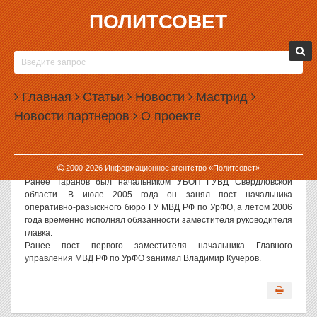
ПОЛИТСОВЕТ
10.11.2006, 09:50
НОВЫЙ БОРЕЦ С ОРГПРЕСТУПНОСТЬЮ
Политсовет, 10.11.2006. Президент РФ Владимир Путин
Главная
Статьи
Новости
Мастрид
назначил полковника милиции Андрея Таранова первым
Новости партнеров
О проекте
заместителем начальника Главного управления Министерства
внутренних дел Российской Федерации по Уральскому
федеральному округу — начальником оперативно-разыскного
бюро. Об этом сообщает пресс-служба Администрации
2000-
2026
Информационное агентство «Политсовет»
Президента РФ.
Ранее Таранов был начальником УБОП ГУВД Свердловской
области. В июле 2005 года он занял пост начальника
оперативно-разыскного бюро ГУ МВД РФ по УрФО, а летом 2006
года временно исполнял обязанности заместителя руководителя
главка.
Ранее пост первого заместителя начальника Главного
управления МВД РФ по УрФО занимал Владимир Кучеров.