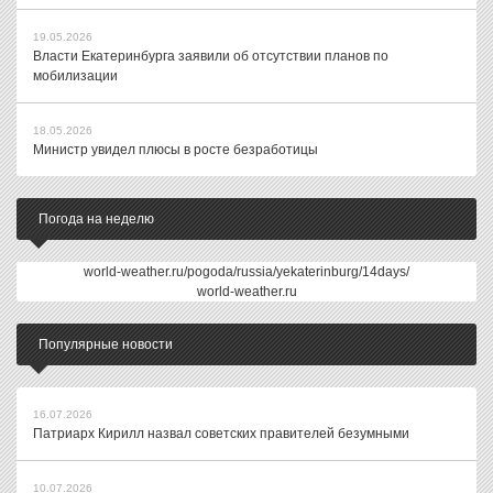
19.05.2026
Власти Екатеринбурга заявили об отсутствии планов по
мобилизации
18.05.2026
Министр увидел плюсы в росте безработицы
Погода на неделю
world-weather.ru/pogoda/russia/yekaterinburg/14days/
world-weather.ru
Популярные новости
16.07.2026
Патриарх Кирилл назвал советских правителей безумными
10.07.2026