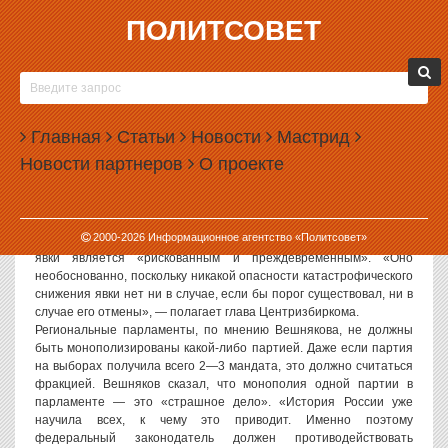
ПОЛИТСОВЕТ
30.11.2006, 09:28
ВЕШНЯКОВ ПРОТИВ АДМИНИСТРАТИВНОГО
РАЗГУЛА «ЕДИНОЙ РОССИИ»
Главная
Статьи
Новости
Мастрид
Политсовет, 30.11.2006. Председатель Центральной
Новости партнеров
О проекте
избирательной комиссии Александр Вешняков считает, что
последние изменения в избирательное законодательство,
проведенные партией «Единая Россия», дают возможность
разгуляться административному ресурсу.
2000-
2026
Информационное агентство «Политсовет»
По словам Вешнякова, решение депутатов об отмене порога
явки является «рискованным и преждевременным». «Оно
необоснованно, поскольку никакой опасности катастрофического
снижения явки нет ни в случае, если бы порог существовал, ни в
случае его отмены», — полагает глава Центризбиркома.
Региональные парламенты, по мнению Вешнякова, не должны
быть монополизированы какой-либо партией. Даже если партия
на выборах получила всего 2—3 мандата, это должно считаться
фракцией. Вешняков сказал, что монополия одной партии в
парламенте — это «страшное дело». «История России уже
научила всех, к чему это приводит. Именно поэтому
федеральный законодатель должен противодействовать