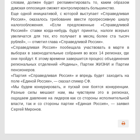
словам, должен будет регламентировать то, каким образом
думская оппозиция сможет контролировать большинство.
Еще одной инициативой, с которой выступает «Справедливая
Россия», оказалось требование ввести прогрессивную шкалу
налогообложения. «Если предложенные «Справедливой
Россией» ставки когда-нибудь будут приняты, налоги всерьез
увеличатся для тех, кто получает в месяц более ста тысяч
рублей», — отметил глава «Справедливой России».
«Справедливая Россия» пообещала участвовать в марте в
выборах в законодательные собрания во всех 14 регионах, где
они пройдут. К этому времени завершится процесс объединения
региональных отделений «Родины», Партии ЖИЗНИ и Партии
пенсионеров.
«Партия «Справедливая Россия» и впредь будет заходить на
поле «Единой России», — сказал спикер СФ.
«Мы будем конкурировать, и пускай они боятся конкуренции.
Разные силы мешают нам, мы чувствуем это в регионах,
ощущаем давление на лидеров как со стороны исполнительной
власти, так и со стороны партии «Единая Россия», — заявил
Сергей Миронов.