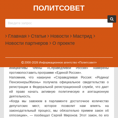
ПОЛИТСОВЕТ
30.11.2006, 09:30
СЕРГЕЙ МИРОНОВ ОБОЗНАЧИЛ ПРОГРАММУ
«СПРАВЕДЛИВОЙ РОССИИ»
Главная
Статьи
Новости
Мастрид
Политсовет, 30.11.2006. Партия «Справедливая Россия»
Новости партнеров
О проекте
обнародовала основные тезисы своей программы, с которой она
пойдет на выборы 2007 года в Государственную Думу. Как заявил
на встрече с журналистами глава партии Сергей Миронов,
«Справедливая Россия» потребует ввести прогрессивную шкалу
2000-
2026
Информационное агентство «Политсовет»
налогообложения и принять закон об оппозиции. Эти
инициативы члены «Справедливой России» намерены
противопоставить программе «Единой России».
Напомним, что накануне «Справедливая Россия: «Родина/
Пенсионеры/Жизнь» получила официальное свидетельство о
регистрации в Федеральной регистрационной службе, что дает
ей право начать активную политическую и агитационную
деятельность.
«Когда мы завоюем в парламенте достаточное количество
депутатских мест, которое позволит нам влиять на
законодательный процесс, мы обязательно примем закон об
оппозиции», — пообещал Сергей Миронов. Этот закон, по его