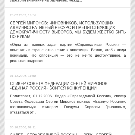
заострил внимание на различиях между...
26.02.2007, 16:56
СЕРГЕЙ МИРОНОВ: ЧИНОВНИКОВ, ИСПОЛЬЗУЮЩИХ
АДМИНИСТРАТИВНЫЙ РЕСУРС И ПРЕПЯТСТВУЮЩИХ
ДЕМОКРАТИЧНОСТИ ВЫБОРОВ, МЫ БУДЕМ ЖЕСТКО БИТЬ
ПО РУКАМ
«Одна из главных задач партии «Справедливая Россия» —
поменять в стране отношение к оппозиции. Важно, чтобы люди
понимали, что оппозиция — это не нечто деструктивное, а
реальная кадровая,...
01.12.2006, 11:00
СПИКЕР СОВЕТА ФЕДЕРАЦИИ СЕРГЕЙ МИРОНОВ:
«ЕДИНАЯ РОССИЯ» БОИТСЯ КОНКУРЕНЦИИ
Политсовет, 01.12.2006. Лидер «Справедливой России», спикер
Совета Федерации Сергей Миронов призвал «Единую Россию»,
возглавляемую спикером Госдумы Борисом Грызловым,
отказаться от...
30.10.2006, 09:11