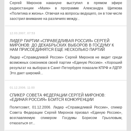
Сергей Миронов накануне выступил в прямом эфире
радиостанции «Маяк» в программе Александра Щипкова
«Политика и жизнь». Отвечая на вопросы ведущего, он в том числе
заострил внимание на различиях между...
12.03.2007, 07:53
ЛИДЕР ПАРТИИ «СПРАВЕДЛИВАЯ РОССИЯ» СЕРГЕЙ
МИРОНОВ: ДО ДЕКАБРЬСКИХ ВЫБОРОВ В ГОСДУМУ К
НАМ ПРИСОЕДИНЯТСЯ ЕЩЕ НЕСКОЛЬКО ПАРТИЙ
Лидер «Справедливой России» Сергей Миронов не видит среди
возможных союзников своей партии «Единую Россию». «Хороший
результат на выборах в Санкт-Петербурге показали КПРФ и ЛДПР.
Это дает широкий...
01.12.2006, 11:00
СПИКЕР СОВЕТА ФЕДЕРАЦИИ СЕРГЕЙ МИРОНОВ:
«ЕДИНАЯ РОССИЯ» БОИТСЯ КОНКУРЕНЦИИ
Политсовет, 01.12.2006. Лидер «Справедливой России», спикер
Совета Федерации Сергей Миронов призвал «Единую Россию»,
возглавляемую спикером Госдумы Борисом Грызловым,
отказаться от...