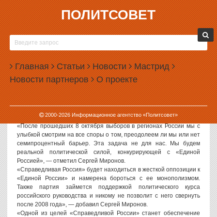
ПОЛИТСОВЕТ
30.10.2006, 09:11
ЛИДЕР «СПРАВЕДЛИВОЙ РОССИИ — РПЖ»
СЕРГЕЙ МИРОНОВ: МЫ НАМЕРЕНЫ
Главная
БОРОТЬСЯ С МОНОПОЛИЗМОМ «ЕДИНОЙ
Статьи
Новости
Мастрид
РОССИИ»
Новости партнеров
О проекте
Политсовет, 30.10.2006. «Я уверен в успехе «Справедливой
России — РПЖ» на ближайших выборах», — заявил Спикер
Совета Федерации России, лидер созданной партии
2000-
2026
Информационное агентство «Политсовет»
«Справедливая Россия — РПЖ» Сергей Миронов.
«После прошедших 8 октября выборов в регионах России мы с
улыбкой смотрим на все споры о том, преодолеем ли мы или нет
семипроцентный барьер. Эта задача не для нас. Мы будем
реальной политической силой, конкурирующей с «Единой
Россией», — отметил Сергей Миронов.
«Справедливая Россия» будет находиться в жесткой оппозиции к
«Единой России» и намерена бороться с ее монополизмом.
Также партия займется поддержкой политического курса
российского руководства и никому не позволит с него свернуть
после 2008 года», — добавил Сергей Миронов.
«Одной из целей «Справедливой России» станет обеспечение