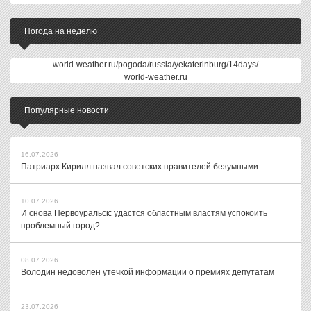
Погода на неделю
world-weather.ru/pogoda/russia/yekaterinburg/14days/
world-weather.ru
Популярные новости
16.07.2026
Патриарх Кирилл назвал советских правителей безумными
10.07.2026
И снова Первоуральск: удастся областным властям успокоить
проблемный город?
08.07.2026
Володин недоволен утечкой информации о премиях депутатам
23.07.2026