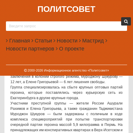
ПОЛИТСОВЕТ
02.11.2006, 13:02
В ЕКАТЕРИНБУРГЕ ОСУЖДЕНА ПРЕСТУПНАЯ
ГРУППИРОВКА НАРКОСБЫТЧИКОВ
Главная
Статьи
Новости
Мастрид
Политсовет, 02.11.2006. Накануне Железнодорожный районный
Новости партнеров
О проекте
суд Екатеринбурга признал группу обвиняемых виновными в
наркосбыте и незаконном приобретении, хранении
огнестрельного оружия и боеприпасов. Об этом сообщает пресс-
служба Управления Генеральной прокуратуры РФ в УрФО.
2000-
2026
Информационное агентство «Политсовет»
Организатору преступной группы Ашурали Рахимову дали 13 лет
заключения в колонии строгого режима, Муроджону Шукурову —
12 лет, а Елене Григорьевой — 6 лет лишения свободы.
Группа специализировалась на сбыте крупных оптовых партий
героина, которые поставлялись через курьерскую сеть из
Екатеринбурга в другие крупные города.
Участники преступной группы — жители России Ашурали
Рахимов и Елена Григорьева, а также гражданин Таджикистана
Муроджон Шукуров — были задержаны с поличным в ходе
комплекса спецмероприятий при попытке транспортировки
очередной партии героина массой 5,9 килограмма в Пермь. На
принадлежащих им конспиративных квартирах в Верх-Исетском и