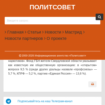
ПОЛИТСОВЕТ
05.09.2006, 15:49
«ГОРОД БЕЗ НАРКОТИКОВ» —
ЕДИНСТВЕННАЯ ОБЩЕСТВЕННАЯ
Главная
ОРГАНИЗАЦИЯ, КОТОРАЯ КОНКУРИРУЕТ С
Статьи
Новости
Мастрид
ПОЛИТИЧЕСКИМИ ПАРТИЯМИ
Новости партнеров
О проекте
Политсовет, 05.09.2006. Согласно данным августовского
социологического исследования (фонд «Социум», выборка 1712
чел.), 70,9 % населения одобряют деятельность общественных
2000-
2026
Информационное агентство «Политсовет»
неполитических организаций, таких как фонд «Город без
наркотиков». Фонд ГБН жители Свердловской области указывают
как известную им общественную организацию: в «открытом»
вопросе 9,5 % (среди других уральцы назвали «профсоюзы» —
5,7 %, КПРФ — 5,2 %, партию «Единая Россия» — 13,6 %).
Подписывайтесь на наш Телеграм-канал