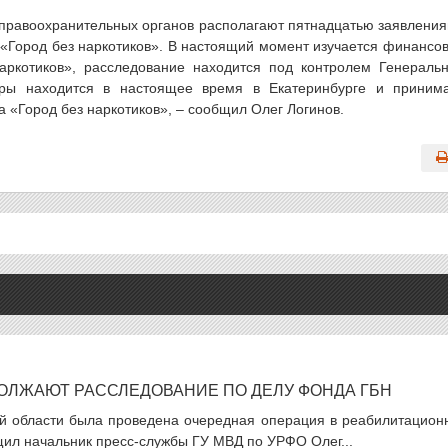
 правоохранительных органов располагают пятнадцатью заявлени
«Город без наркотиков». В настоящий момент изучается финансо
ркотиков», расследование находится под контролем Генераль
уры находится в настоящее время в Екатеринбурге и приним
а «Город без наркотиков», – сообщил Олег Логинов.
ОЛЖАЮТ РАССЛЕДОВАНИЕ ПО ДЕЛУ ФОНДА ГБН
й области была проведена очередная операция в реабилитацион
щил начальник пресс-службы ГУ МВД по УРФО Олег...