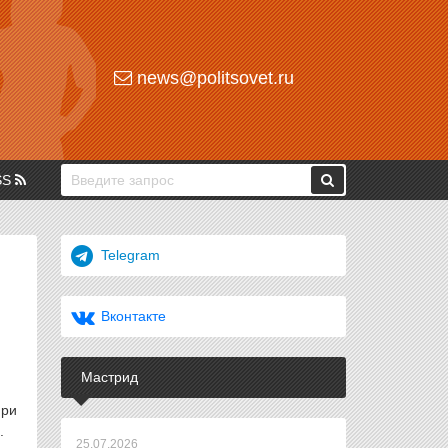
news@politsovet.ru
SS
Telegram
Вконтакте
Мастрид
при
.
25.07.2026