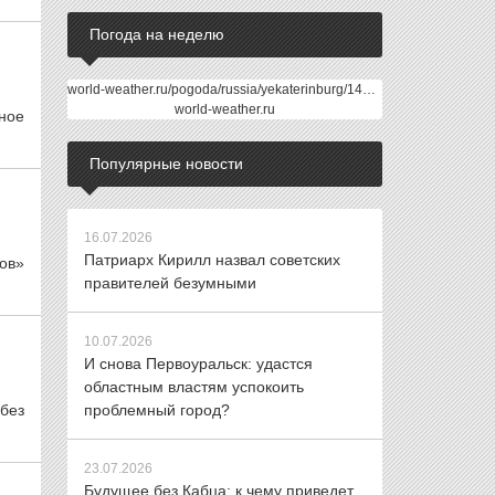
Погода на неделю
world-weather.ru/pogoda/russia/yekaterinburg/14days/
world-weather.ru
ное
Популярные новости
16.07.2026
Патриарх Кирилл назвал советских
ов»
правителей безумными
10.07.2026
И снова Первоуральск: удастся
областным властям успокоить
без
проблемный город?
23.07.2026
Будущее без Кабца: к чему приведет