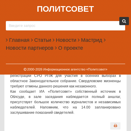
ПОЛИТСОВЕТ
30.08.2006, 08:15
В СВЕРДЛОВСКОМ ОБЛАСТНОМ СУДЕ
НАЧАЛОСЬ СЛУШАНИЕ ДЕЛА «РПЖ ПРОТИВ
Главная
ОБЛИЗБИРКОМА»
Статьи
Новости
Мастрид
Новости партнеров
О проекте
Политсовет, 30.08.2006. Сегодня в 10.00 в зале суда
Свердловской области началось слушание дела по иску
Свердловского регионального отделения Российской партии
ЖИЗНИ против Областной избирательной комиссии. Напомним,
2000-
2026
Информационное агентство «Политсовет»
что предметом иска является решение избиркома об отказе в
регистрации СРО РПЖ для участия в осенних выборах в
областное Законодательное собрание. Свердловские жизненцы
требуют отмены данного решения как незаконного.
Как сообщает ИА «Политсовет» собственный источник в
Облсуде, в зале заседания наблюдается полный аншлаг,
присутствует большое количество журналистов и независимых
наблюдателей. Напомним, что на 14.00 запланировано
заслушивание показаний свидетелей.