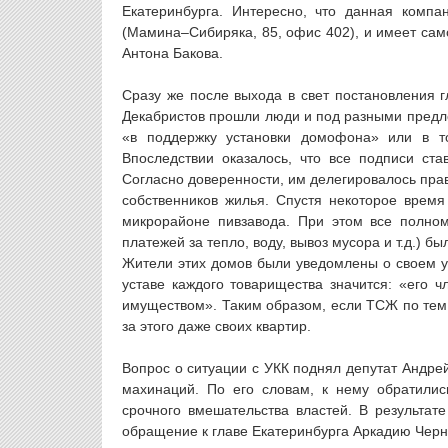
Екатеринбурга. Интересно, что данная компа
(Мамина–Сибиряка, 85, офис 402), и имеет са
Антона Бакова.
Сразу же после выхода в свет постановления г
Декабристов прошли люди и под разными предл
«в поддержку установки домофона» или в т
Впоследствии оказалось, что все подписи ст
Согласно доверенности, им делегировалось пра
собственников жилья. Спустя некоторое врем
микрорайоне пивзавода. При этом все полно
платежей за тепло, воду, вывоз мусора и т.д.)
Жители этих домов были уведомлены о своем уч
уставе каждого товарищества значится: «его ч
имуществом». Таким образом, если ТСЖ по тем 
за этого даже своих квартир.
Вопрос о ситуации с УКК поднял депутат Андре
махинаций. По его словам, к нему обратилис
срочного вмешательства властей. В результат
обращение к главе Екатеринбурга Аркадию Черн