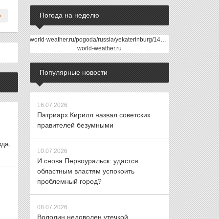
Погода на неделю
world-weather.ru/pogoda/russia/yekaterinburg/14days/
world-weather.ru
Популярные новости
16.07.2026
Патриарх Кирилл назвал советских
правителей безумными
да,
10.07.2026
И снова Первоуральск: удастся
областным властям успокоить
проблемный город?
08.07.2026
Володин недоволен утечкой