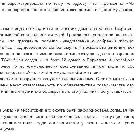
ния зарегистрирована по тому же адресу, что и движение «М
мое непосредственное отношение к скандально–известному движе
лавы города по квартирам нескольких домов на улицах Тверитин
огами собрали подписи жителей. Гражданам предлагали расписат
ом, что гражданин получил «уведомление о собрании жильцо
авились под доверенностью одному или нескольким жителям до
во проголосовать от имени всех жильцов за учреждение товарищес
я ТСЖ были созданы на базе 12 домов в Парковом микрорайон
мочия по их коммунальному обслуживанию (в том числе по сб
 были переданы «Уральской коммунальной компании».
астии в товариществах уже «задним числом». Стоит отметить, чт
лены несут ответственность по обязательствам товарищества св
или иным причинам обанкротится, его участники могут лишиться 
й Бура: на территории его округа были зафиксирована большая ча
ь уже несколько сотен обеспокоенных людей, – ситуация треб
е парламентарии поддержали инициативу своего коллеги и прин
ецкому.