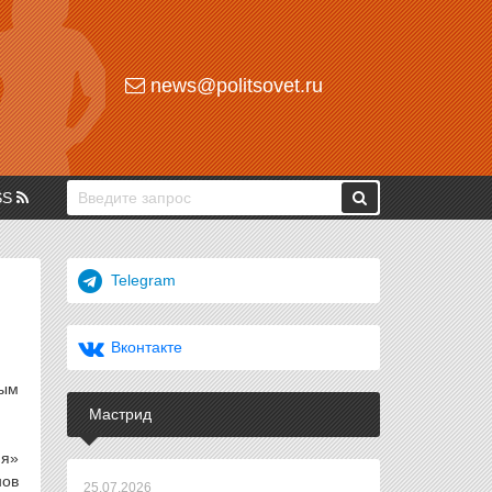
news@politsovet.ru
SS
Telegram
Вконтакте
ным
Мастрид
ия»
нов
25.07.2026