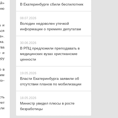
ай»
В Екатеринбурге сбили беспилотник
нию
08.07.2026
Володин недоволен утечкой
а и
информации о премиях депутатам
ься
в».
ма.
30.06.2026
тва
В РПЦ предложили преподавать в
е и
медицинских вузах христианские
ору
ценности
о в
19.05.2026
оим
Власти Екатеринбурга заявили об
из–
отсутствии планов по мобилизации
сть
18.05.2026
ует
Министр увидел плюсы в росте
яли
безработицы