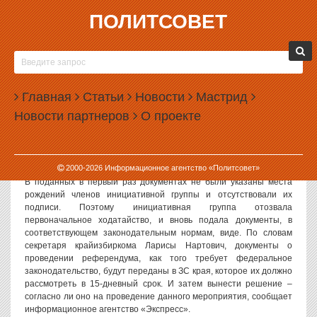
ПОЛИТСОВЕТ
15.08.2002, 10:00
«ПРАЙМЕРИЗ» ДЛЯ УССА
На состоявшемся недавно заседании краевой избирательной
Главная
Статьи
Новости
Мастрид
комиссии было решено принять документы у инициативной
Новости партнеров
О проекте
группы по проведению референдума о доверии
Законодательному собранию Красноярского края под
председательством Александра Усса. Напомним, что ранее эта
инициативная группа уже подавала ходатайство о проведении
2000-
2026
Информационное агентство «Политсовет»
референдума, в котором крайизбирком нашел ряд нарушений.
В поданных в первый раз документах не были указаны места
рождений членов инициативной группы и отсутствовали их
подписи. Поэтому инициативная группа отозвала
первоначальное ходатайство, и вновь подала документы, в
соответствующем законодательным нормам, виде. По словам
секретаря крайизбиркома Ларисы Нартович, документы о
проведении референдума, как того требует федеральное
законодательство, будут переданы в ЗС края, которое их должно
рассмотреть в 15-дневный срок. И затем вынести решение –
согласно ли оно на проведение данного мероприятия, сообщает
информационное агентство «Экспресс».