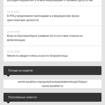
Володин недоволен утечкой информации о премиях депутатам
30.06.2026
В РПЦ предложили преподавать в медицинских вузах
христианские ценности
19.05.2026
Власти Екатеринбурга заявили об отсутствии планов по
мобилизации
18.05.2026
Министр увидел плюсы в росте безработицы
Погода на неделю
world-weather.ru/pogoda/russia/yekaterinburg/14days/
world-weather.ru
Популярные новости