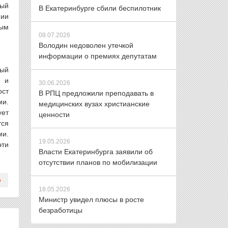
рый
В Екатеринбурге сбили беспилотник
нии
ным
08.07.2026
Володин недоволен утечкой
информации о премиях депутатам
мый
м и
30.06.2026
ост
В РПЦ предложили преподавать в
ми.
медицинских вузах христианские
ует
ценности
тся
ми.
19.05.2026
эти
Власти Екатеринбурга заявили об
отсутствии планов по мобилизации
18.05.2026
Министр увидел плюсы в росте
безработицы