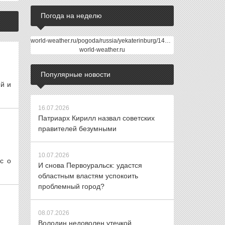
Погода на неделю
world-weather.ru/pogoda/russia/yekaterinburg/14days/
world-weather.ru
Популярные новости
й и
16.07.2026
Патриарх Кирилл назвал советских
правителей безумными
10.07.2026
с о
И снова Первоуральск: удастся
областным властям успокоить
проблемный город?
08.07.2026
Володин недоволен утечкой