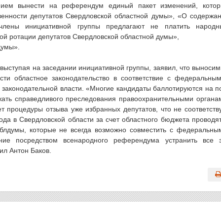
нием вынести на референдум единый пакет изменений, кото
венности депутатов Свердловской областной думы», «О содержа
(члены инициативной группы предлагают не платить народ
ной ротации депутатов Свердловской областной думы»,
думы».
 выступая на заседании инициативной группы, заявил, что выноси
сти областное законодательство в соответствие с федеральны
 законодательной власти. «Многие кандидаты баллотируются на п
жать справедливого преследования правоохранительными органа
т процедуры отзыва уже избранных депутатов, что не соответств
да в Свердловской области за счет областного бюджета проводя
блдумы, которые не всегда возможно совместить с федеральны
ние посредством всенародного референдума устранить все 
ил Антон Баков.