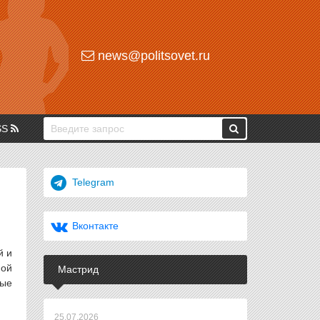
news@politsovet.ru
SS
Telegram
Вконтакте
й и
ной
Мастрид
мые
25.07.2026