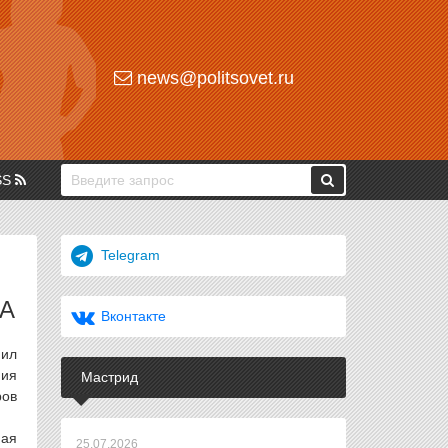
news@politsovet.ru
SS
Telegram
ДА
Вконтакте
пил
ния
Мастрид
ров
ная
25.07.2026