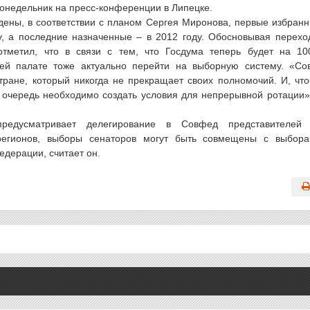
понедельник на пресс-конференции в Липецке.
дены, в соответствии с планом Сергея Миронова, первые избран
, а последние назначенные – в 2012 году. Обосновывая перехо
тметил, что в связи с тем, что Госдума теперь будет на 1
ей палате тоже актуально перейти на выборную систему. «Со
тране, который никогда не прекращает своих полномочий. И, чт
 очередь необходимо создать условия для непрерывной ротации»
редусматривает делегирование в Совфед представителей 
 регионов, выборы сенаторов могут быть совмещены с выбор
едерации, считает он.