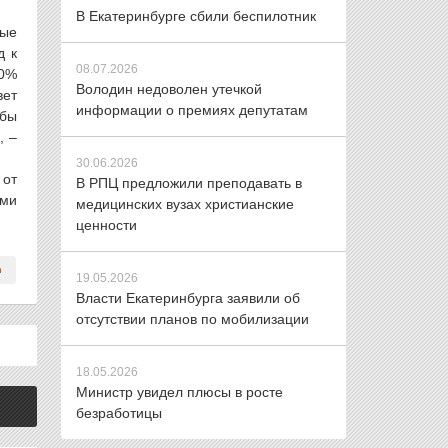
В Екатеринбурге сбили беспилотник
ные
д к
08.07.2026
00%
Володин недоволен утечкой
вет
информации о премиях депутатам
обы
, –
30.06.2026
от
В РПЦ предложили преподавать в
ами
медицинских вузах христианские
ценности
19.05.2026
Власти Екатеринбурга заявили об
отсутствии планов по мобилизации
18.05.2026
Министр увидел плюсы в росте
безработицы