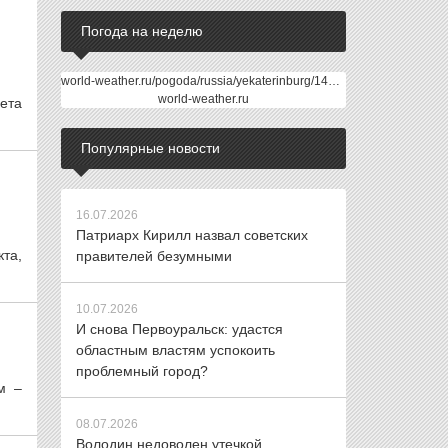
Погода на неделю
world-weather.ru/pogoda/russia/yekaterinburg/14days/
world-weather.ru
ета
Популярные новости
16.07.2026
Патриарх Кирилл назвал советских
та,
правителей безумными
10.07.2026
И снова Первоуральск: удастся
областным властям успокоить
проблемный город?
м –
08.07.2026
Володин недоволен утечкой