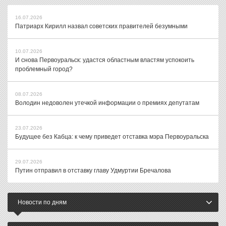
16.07.2026
Патриарх Кирилл назвал советских правителей безумными
10.07.2026
И снова Первоуральск: удастся областным властям успокоить
проблемный город?
08.07.2026
Володин недоволен утечкой информации о премиях депутатам
23.07.2026
Будущее без Кабца: к чему приведет отставка мэра Первоуральска
29.07.2026
Путин отправил в отставку главу Удмуртии Бречалова
Новости по дням