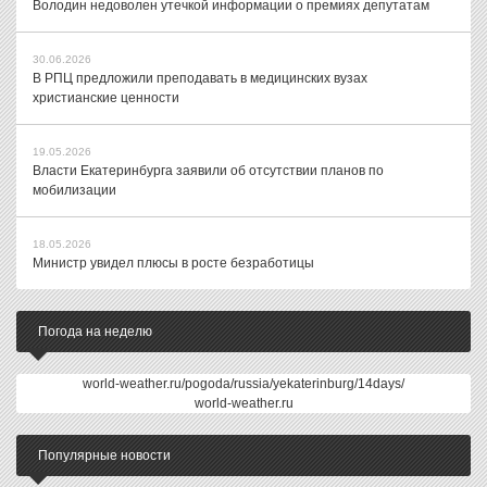
Володин недоволен утечкой информации о премиях депутатам
30.06.2026
В РПЦ предложили преподавать в медицинских вузах
христианские ценности
19.05.2026
Власти Екатеринбурга заявили об отсутствии планов по
мобилизации
18.05.2026
Министр увидел плюсы в росте безработицы
Погода на неделю
world-weather.ru/pogoda/russia/yekaterinburg/14days/
world-weather.ru
Популярные новости