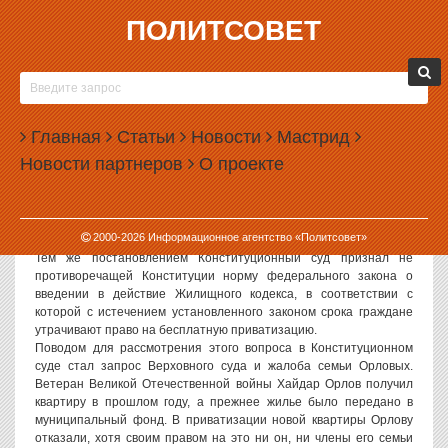
ПОЛИТСОВЕТ
15.06.2006, 14:32
СОЦИАЛЬНОЕ ЖИЛЬЕ — В ЧАСТНУЮ
СОБСТВЕННОСТЬ
Главная
Статьи
Новости
Мастрид
Политсовет, 15.06.2006. Конституционный суд разрешил
Новости партнеров
О проекте
приватизацию социального жилья, полученного гражданами
после 1 марта 2005 года. В оглашенном сегодня постановлении
КС признал противоречащей Конституции и отменил
соответствующую норму закона о приватизации, вводившую
2000-
2026
Информационное агентство «Политсовет»
такой запрет.
Тем же постановлением Конституционный суд признал не
противоречащей Конституции норму федерального закона о
введении в действие Жилищного кодекса, в соответствии с
которой с истечением установленного законом срока граждане
утрачивают право на бесплатную приватизацию.
Поводом для рассмотрения этого вопроса в Конституционном
суде стал запрос Верховного суда и жалоба семьи Орловых.
Ветеран Великой Отечественной войны Хайдар Орлов получил
квартиру в прошлом году, а прежнее жилье было передано в
муниципальный фонд. В приватизации новой квартиры Орлову
отказали, хотя своим правом на это ни он, ни члены его семьи