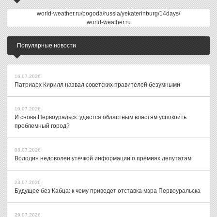
world-weather.ru/pogoda/russia/yekaterinburg/14days/
world-weather.ru
Популярные новости
16.07.2026
Патриарх Кирилл назвал советских правителей безумными
10.07.2026
И снова Первоуральск: удастся областным властям успокоить
проблемный город?
08.07.2026
Володин недоволен утечкой информации о премиях депутатам
23.07.2026
Будущее без Кабца: к чему приведет отставка мэра Первоуральска
29.07.2026