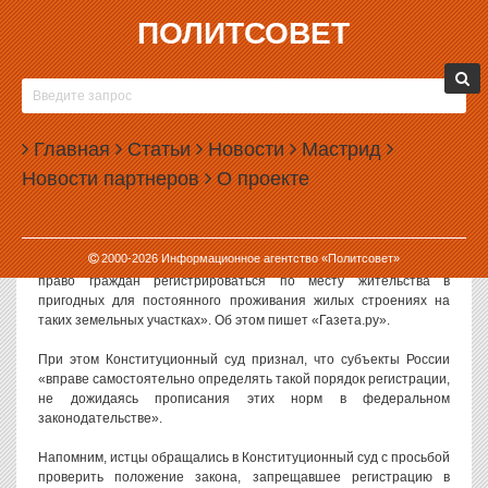
ПОЛИТСОВЕТ
14.04.2008, 12:39
ВЛАСТЬ ОКОНЧАТЕЛЬНО ПРИЗНАЛА
САДОВЫЕ ДОМИКИ
Главная
Статьи
Новости
Мастрид
Конституционный суд России признал противоречащим
Новости партнеров
О проекте
Конституции запрет на регистрацию граждан в дачных домах.
Тем самым суд удовлетворил жалобы семи граждан, признав «не
соответствующим Конституции России абзац 2 статьи закона «О
садоводческих, огороднических и дачных некоммерческих
2000-
2026
Информационное агентство «Политсовет»
объединениях граждан» в той части, в которой он ограничивает
право граждан регистрироваться по месту жительства в
пригодных для постоянного проживания жилых строениях на
таких земельных участках». Об этом пишет «Газета.ру».
При этом Конституционный суд признал, что субъекты России
«вправе самостоятельно определять такой порядок регистрации,
не дожидаясь прописания этих норм в федеральном
законодательстве».
Напомним, истцы обращались в Конституционный суд с просьбой
проверить положение закона, запрещавшее регистрацию в