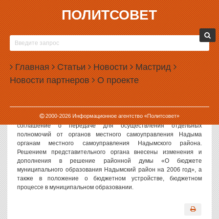
ПОЛИТСОВЕТ
29.05.2006, 11:01
«ЕДИНОРОСЫ» ДОБРАЛИСЬ ДО НАДЫМА
Политсовет, 29.05.2006. Фракция всероссийской политической
Главная
Статьи
Новости
Мастрид
партии «Единая Россия» из 7 человек появилась в думе
Новости партнеров
О проекте
Надымского района. В соответствии с регламентом районной
думы, народные избранники рассмотрели предложение одного
из депутатов и создали депутатское объединение. Об этом
сообщает пресс-служба администрации района.
2000-
2026
Информационное агентство «Политсовет»
Также депутаты Надымской районной думы утвердили
соглашение о передаче для осуществления отдельных
полномочий от органов местного самоуправления Надыма
органам местного самоуправления Надымского района.
Решением представительного органа внесены изменения и
дополнения в решение районной думы «О бюджете
муниципального образования Надымский район на 2006 год», а
также в положение о бюджетном устройстве, бюджетном
процессе в муниципальном образовании.