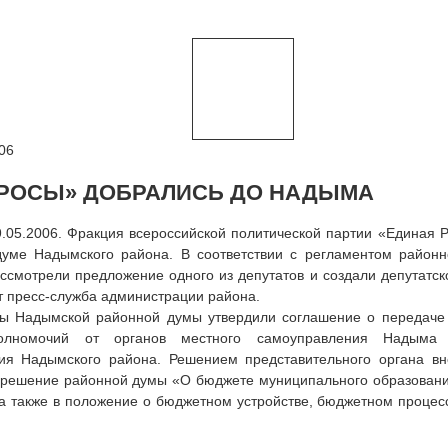
06
РОСЫ» ДОБРАЛИСЬ ДО НАДЫМА
9.05.2006. Фракция всероссийской политической партии «Единая Р
думе Надымского района. В соответствии с регламентом район
ссмотрели предложение одного из депутатов и создали депутатс
 пресс-служба администрации района.
ты Надымской районной думы утвердили соглашение о передаче
олномочий от органов местного самоуправления Надыма 
ия Надымского района. Решением представительного органа в
 решение районной думы «О бюджете муниципального образован
 а также в положение о бюджетном устройстве, бюджетном проце