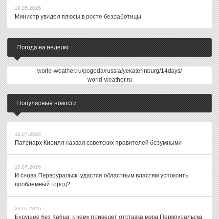
18.05.2026
Министр увидел плюсы в росте безработицы
Погода на неделю
world-weather.ru/pogoda/russia/yekaterinburg/14days/
world-weather.ru
Популярные новости
16.07.2026
Патриарх Кирилл назвал советских правителей безумными
10.07.2026
И снова Первоуральск: удастся областным властям успокоить
проблемный город?
23.07.2026
Будущее без Кабца: к чему приведет отставка мэра Первоуральска