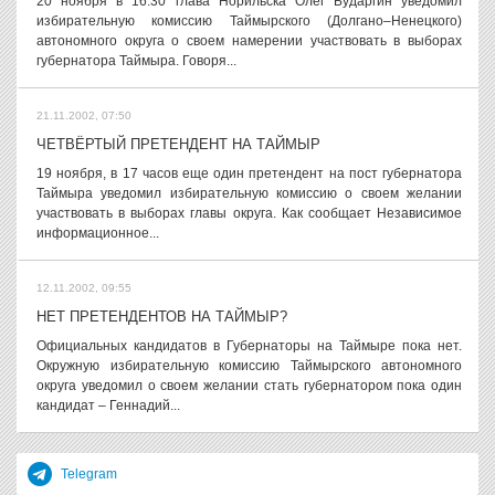
20 ноября в 16.30 глава Норильска Олег Бударгин уведомил
избирательную комиссию Таймырского (Долгано–Ненецкого)
автономного округа о своем намерении участвовать в выборах
губернатора Таймыра. Говоря...
21.11.2002, 07:50
ЧЕТВЁРТЫЙ ПРЕТЕНДЕНТ НА ТАЙМЫР
19 ноября, в 17 часов еще один претендент на пост губернатора
Таймыра уведомил избирательную комиссию о своем желании
участвовать в выборах главы округа. Как сообщает Независимое
информационное...
12.11.2002, 09:55
НЕТ ПРЕТЕНДЕНТОВ НА ТАЙМЫР?
Официальных кандидатов в Губернаторы на Таймыре пока нет.
Окружную избирательную комиссию Таймырского автономного
округа уведомил о своем желании стать губернатором пока один
кандидат – Геннадий...
Telegram