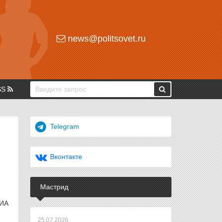
news@politsovet.ru
SS
Telegram
Вконтакте
Мастрид
 ИА
25.07.2026