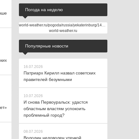
Погода на неделю
чше
world-weather.ru/pogoda/russia/yekaterinburg/14days/
world-weather.ru
Популярные новости
ких
16.07.2026
Патриарх Кирилл назвал советских
правителей безумными
10.07.2026
И снова Первоуральск: удастся
вет»
областным властям успокоить
проблемный город?
08.07.2026
Володин недоволен утечкой