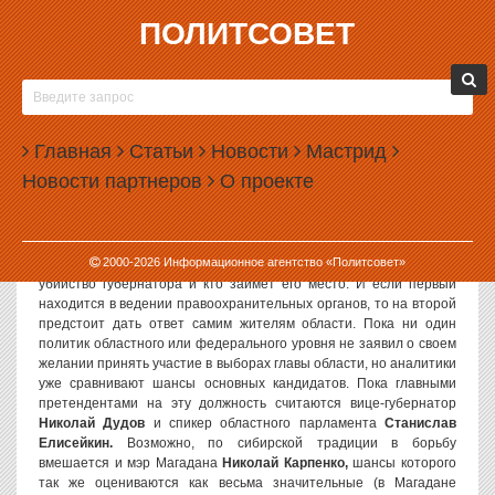
ПОЛИТСОВЕТ
30.10.2002, 10:08
КТО ЗАМЕНИТ ЦВЕТКОВА?
Областная дума Магаданской области определила дату выборов
Главная
Статьи
Новости
Мастрид
нового губернатора. Уже 2 февраля 2003 года станет известно,
Новости партнеров
О проекте
кто заменит трагически погибшего 18 октября в Москве
Валентина Цветкова,
который не успел провести в кресле
губернатора и половину своего срока.
2000-
2026
Информационное агентство «Политсовет»
Сейчас Магадан волнуют два главных вопроса – кто заказал
убийство губернатора и кто займёт его место. И если первый
находится в ведении правоохранительных органов, то на второй
предстоит дать ответ самим жителям области. Пока ни один
политик областного или федерального уровня не заявил о своем
желании принять участие в выборах главы области, но аналитики
уже сравнивают шансы основных кандидатов. Пока главными
претендентами на эту должность считаются вице-губернатор
Николай Дудов
и спикер областного парламента
Станислав
Елисейкин.
Возможно, по сибирской традиции в борьбу
вмешается и мэр Магадана
Николай Карпенко,
шансы которого
так же оцениваются как весьма значительные (в Магадане