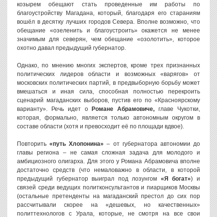
козырем обещают стать проведенные им работы по
благоустройству Магадана, который, благодаря его стараниям
вошёл в десятку лучших городов Севера. Вполне возможно, что
обещание «озеленить и благоустроить» окажется не менее
значимым для северян, чем обещание «озолотить», которое
охотно давал предыдущий губернатор.
Однако, по мнению многих экспертов, кроме трех признанных
политических лидеров области и возможных «варягов» от
московских политических партий, в предвыборную борьбу может
вмешаться и иная сила, способная полностью перекроить
сценарий магаданских выборов, пустив его по «Красноярскому
варианту». Речь идет о
Романе Абрамовиче,
главе Чукотки,
которая, формально, является только автономным округом в
составе области (хотя и превосходит её по площади вдвое).
Повторить
«путь Хлопонина»
– от губернатора автономии до
главы региона – не самая сложная задача для молодого и
амбициозного олигарха. Для этого у Романа Абрамовича вполне
достаточно средств (что немаловажно в области, в которой
предыдущий губернатор выиграл под лозунгом
«Я богат»
) и
связей среди ведущих политконсультантов и пиарщиков Москвы
(остальные претенденты на магаданский престол до сих пор
рассчитывали скорее на «дешевых, но качественных»
политтехнологов с Урала, которые, не смотря на все свои