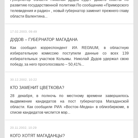
развитию государственной политики.По сообщению «Приморского
телевидения и радио» , новый губернатор заменит прежнего главу
области Валентина...
17.02.2003, 09:49
ДУДОВ – ГУБЕРНАТОР МАГАДАНА
Как сообщил корреспондент ИА REGNUM, в областную
избирательную комиссию поступили данные со всех 139
избирательных участков Колымы. Николай Дудов удержал свою
победу, за него проголосовало – 50,41%...
30.12.2002, 10:22
КТО ЗАМЕНИТ ЦВЕТКОВА?
28 декабря, в полночь по местному времени завершилось
выдвижение кандидатов на пост губернатора Магаданской
области. Как сообщили РИА «Восток–Медиа» в облизбиркоме, в
списке кандидатов числится мэр...
20.11.2002, 10:29
КОГО ХОТЯТ МАГАДАНЦЫ?