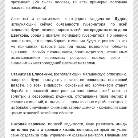
проживает 120 тысяч человек, то есть примерно половина
населения области).
Известны и политические платформы кандидатов.
Дудов,
исполняющий сейчас обязанности губернатора, по всей
видимости будет позиционировать себя как
продолжателя дела
Цветкова,
борца с врагами погибшего губернатора. По мнению
аналитиков, его предвыборная компания будет строится на тех
же принципах, которые два год назад позволили победить
Цветкову – борьба с криминалом, браконьерством, незаконным
использованием природных ресурсов, прежде всего –
знаменитых месторождений цветных металлов.
Станислав Елисейкин,
возглавляющий магаданскую оппозицию,
напротив, будет выступать в качестве
оппонента нынешней
власти.
По всей видимости, основным его аргументом станет
борьба с продажей иностранным компаниям акций местных
золотых и серебряных рудников, отстаивание прав мелких и
средних компаний, в том числе – промысловых и рыболовецких, в
их борьбе с крупными фирмами, стремящимися к монополизации
целых отраслей хозяйства области.
Николай Карпенко,
по всей видимости, буде развивать имидж
интеллектуала и крепкого хозяйственника,
который он успел
себе создать за годы управления краевым центром. Главным его