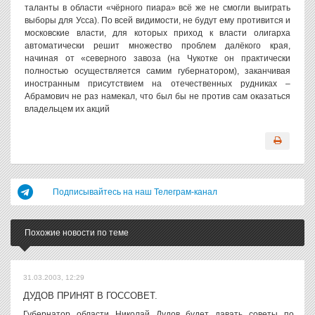
таланты в области «чёрного пиара» всё же не смогли выиграть
выборы для Усса). По всей видимости, не будут ему противится и
московские власти, для которых приход к власти олигарха
автоматически решит множество проблем далёкого края,
начиная от «северного завоза (на Чукотке он практически
полностью осуществляется самим губернатором), заканчивая
иностранным присутствием на отечественных рудниках –
Абрамович не раз намекал, что был бы не против сам оказаться
владельцем их акций
Подписывайтесь на наш Телеграм-канал
Похожие новости по теме
31.03.2003, 12:29
ДУДОВ ПРИНЯТ В ГОССОВЕТ.
Губернатор области Николай Дудов будет давать советы по