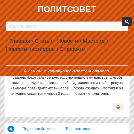
ПОЛИТСОВЕТ
01.06.2004, 13:13
МИХАИЛ КОРОБЕЛЬНИКОВ: ВЕРОЯТНОСТЬ
ЧЕТВЕРТОГО СРОКА ЭДУАРДА РОССЕЛЯ
Главная
ВЫЗЫВАЕТ БОЛЬШИЕ СОМНЕНИЯ
Статьи
Новости
Мастрид
Новости партнеров
О проекте
«Вероятность четвертого срока Эдуарда Росселя вызывает
большие сомнения», – заявил ИА «Политсовет» политолог
Михаил Коробельников.
«Во-первых, скажется возраст кандидата, это очень
2000-
2026
Информационное агентство «Политсовет»
существенно. Во-вторых, и третий срок Росселю был фактически
подарен, федеральное руководство пошло ему навстречу, чтобы
взамен получить включенный административный ресурс,
накануне президентских выборов. Сложно ожидать, что такая же
ситуация сложится и через 3 года», – отметил политолог.
Подписывайтесь на наш Телеграм-канал