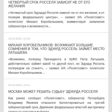
ЧЕТВЕРТЫЙ СРОК РОССЕЛЯ ЗАВИСИТ НЕ ОТ ЕГО
ЖЕЛАНИЯ
«Четвертый срок Эдуарда Росселя зависит не от его желания, а от
позиции федерального центра», – заявил ИА «Политсовет»
политолог Михаил Коробельников, комментируя заявления
губернатора о возможности...
19.03.2004, 12:49
МИХАИЛ КОРОБЕЛЬНИКОВ: ВОЗНИКАЮТ БОЛЬШИЕ
СОМНЕНИЯ В ТОМ, ЧТО ЭДУАРД РОССЕЛЬ ЗАЙМЕТ МЕСТО
ЛАТЫШЕВА
«Возможно, полпред Президента в УрФО Петр Латышев,
действительно займет какой то другой пост, но Эдуард Россель
полпредом не станет», – заявил ИА «Политсовет» политолог
Михаил Коробельников....
04.04.2003, 15:41
МОСКВА МОЖЕТ РЕШИТЬ СУДЬБУ ЭДУАРДА РОССЕЛЯ
Как ранее сообщал «Политсовет», губернатор Петербурга
Владимир Яковлев отказался баллотироваться на третий
губернаторский срок. Давление федеральных властей как причину
отказа от участия в выборах,...