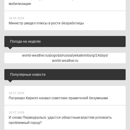
мобилизации
18.05.2026
Министр увидел плюсы в росте безработицы
Погода на неделю
world-weather.ru/pogoda/russia/yekaterinburg/14days/
world-weather.ru
Популярные новости
16.07.2026
Патриарх Кирилл назвал советских правителей безумными
10.07.2026
И снова Первоуральск: удастся областным властям успокоить
проблемный город?