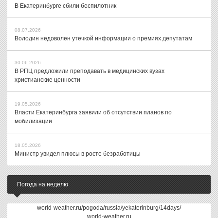
В Екатеринбурге сбили беспилотник
08.07.2026
Володин недоволен утечкой информации о премиях депутатам
30.06.2026
В РПЦ предложили преподавать в медицинских вузах
христианские ценности
19.05.2026
Власти Екатеринбурга заявили об отсутствии планов по
мобилизации
18.05.2026
Министр увидел плюсы в росте безработицы
Погода на неделю
world-weather.ru/pogoda/russia/yekaterinburg/14days/
world-weather.ru