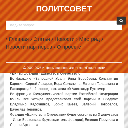
ПОЛИТСОВЕТ
14.05.2004, 09:44
В ОБЛДУМЕ ПОЯВИЛОСЬ 4 ФРАКЦИИ
Вчера на заседании мандатной комиссии Областной думы был
Главная
Статьи
Новости
Мастрид
утвержден состав четырех думских фракций. Самой большой, как
Новости партнеров
О проекте
и ожидалось, оказалась фракция «Единая Россия», в которую
вошли 9 человек: Галина Артемьева, Николай Воронин, Виктор
Бабенко, Татьяна Вахрушева, Анатолий Мальцев, Асхать Масаев,
Владимир Машков, Владимир Терешков и Наиль Шаймарданов.
2000-
2026
Информационное агентство «Политсовет»
Возглавил фракцию депутат Анатолий Мальцев, перешедший в
«ЕР» из фракции «Единство и Отечество».
Во фракцию «За родной Урал» Элла Воробьева, Константин
Карякин, Сергей Лазарев, Вера Соколкина, Евгения Талашкина и
Банзаракца Чойнзонов, возглавил её Александр Бухгамер.
Во фракцию Коммунистической партии Российской Федерации
вошли все четыре представителя этой партии в Облдуме:
Владимир Кадочников, Борис Змеев, Валерий Новоселов,
Вячеслав Тепляков.
Фракция «Единство и Отечество» будет состоять из 3 депутатов
– Ильи Борзенкова 9руководитель фракции), Евгения Порунова и
Сергея Архипова.