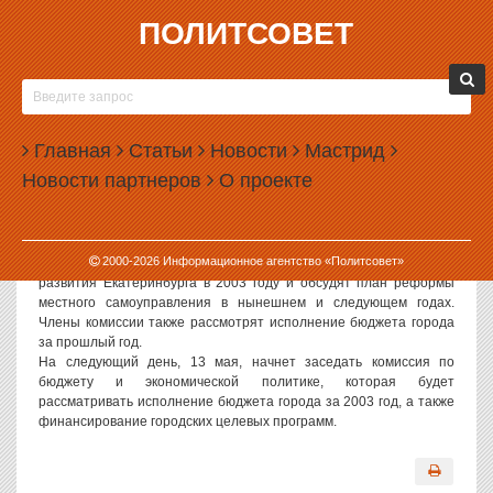
ПОЛИТСОВЕТ
11.05.2004, 11:19
ДЕПУТАТЫ ГОРДУМЫ ПРИСТУПЯТ К РАБОТЕ
Завтра в екатеринбургской гордуме будет заседать комиссия по
Главная
Статьи
Новости
Мастрид
местному самоуправлению, на которой будут рассмотрены
Новости партнеров
О проекте
изменения в думский регламент. Депутаты обсудят возможность
образовать в думе новую комиссию по торговле, бытовому
обслуживанию населения и развитию торгового рынка. Сейчас
эти вопросы курирует комиссия по городскому хозяйству. Кроме
2000-
2026
Информационное агентство «Политсовет»
того, депутаты рассмотрят итоги социально-экономического
развития Екатеринбурга в 2003 году и обсудят план реформы
местного самоуправления в нынешнем и следующем годах.
Члены комиссии также рассмотрят исполнение бюджета города
за прошлый год.
На следующий день, 13 мая, начнет заседать комиссия по
бюджету и экономической политике, которая будет
рассматривать исполнение бюджета города за 2003 год, а также
финансирование городских целевых программ.