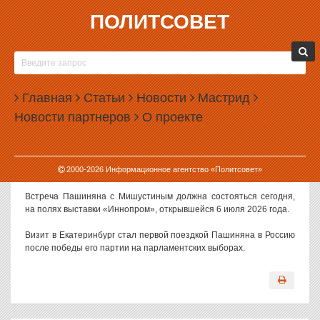
ПОЛИТСОВЕТ
06.07.2026, 15:21
В ЕКАТЕРИНБУРГ ПРИБЫЛ НИКОЛ ПАШИНЯН
Премьер-министр Армении Никол Пашинян прибыл с визитом в
Главная
Статьи
Новости
Мастрид
Екатеринбург. На Урале он встретится с российским коллегой
Новости партнеров
О проекте
Михаилом Мишустиным.
Самолет Пашиняна приземлился в Кольцово днем 6 июля 2026
года. Главу правительства Армении встречали представители
2000-
2026
Информационное агентство «Политсовет»
правительства Свердловской области.
Встреча Пашиняна с Мишустиным должна состояться сегодня,
на полях выставки «Иннопром», открывшейся 6 июля 2026 года.
Визит в Екатеринбург стал первой поездкой Пашиняна в Россию
после победы его партии на парламентских выборах.