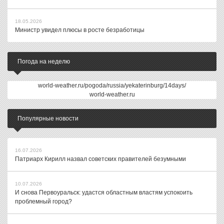
18.05.2026
Министр увидел плюсы в росте безработицы
Погода на неделю
world-weather.ru/pogoda/russia/yekaterinburg/14days/
world-weather.ru
Популярные новости
16.07.2026
Патриарх Кирилл назвал советских правителей безумными
10.07.2026
И снова Первоуральск: удастся областным властям успокоить
проблемный город?