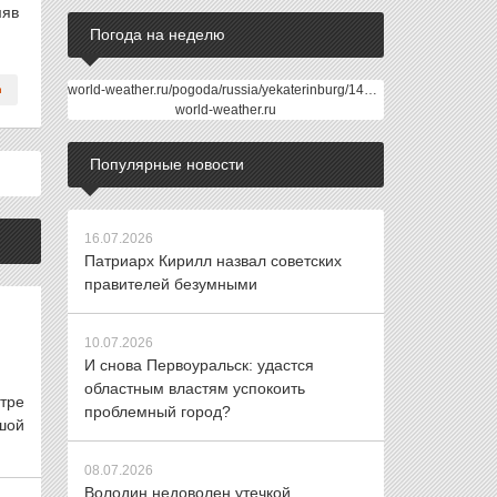
мяв
Погода на неделю
world-weather.ru/pogoda/russia/yekaterinburg/14days/
world-weather.ru
Популярные новости
16.07.2026
Патриарх Кирилл назвал советских
правителей безумными
10.07.2026
И снова Первоуральск: удастся
областным властям успокоить
тре
проблемный город?
ьшой
08.07.2026
Володин недоволен утечкой