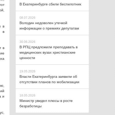
В Екатеринбурге сбили беспилотник
тот
ой,
08.07.2026
Володин недоволен утечкой
л в
информации о премиях депутатам
я в
30.06.2026
В РПЦ предложили преподавать в
т в
медицинских вузах христианские
ние
ценности
ыха
19.05.2026
Власти Екатеринбурга заявили об
отсутствии планов по мобилизации
ию,
ний
18.05.2026
а и
Министр увидел плюсы в росте
безработицы
ус,