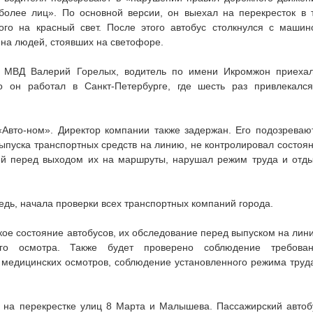
более лиц». По основной версии, он выехал на перекресток в 
ого на красный свет. После этого автобус столкнулся с машин
 на людей, стоявших на светофоре.
У МВД Валерий Горелых, водитель по имени Икромжон приеха
о он работал в Санкт-Петербурге, где шесть раз привлекалс
Авто-ном». Директор компании также задержан. Его подозреваю
выпуска транспортных средств на линию, не контролировал состоя
лей перед выходом их на маршруты, нарушал режим труда и отд
едь, начала проверки всех транспортных компаний города.
ое состояние автобусов, их обследование перед выпуском на лин
ого осмотра. Также будет проверено соблюдение требова
 медицинских осмотров, соблюдение установленного режима труд
 на перекрестке улиц 8 Марта и Малышева. Пассажирский автоб