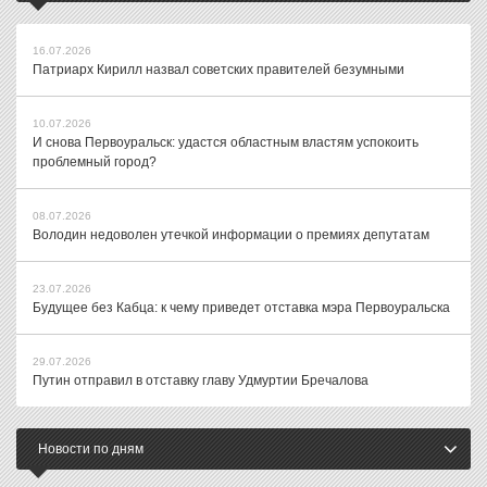
16.07.2026
Патриарх Кирилл назвал советских правителей безумными
10.07.2026
И снова Первоуральск: удастся областным властям успокоить
проблемный город?
08.07.2026
Володин недоволен утечкой информации о премиях депутатам
23.07.2026
Будущее без Кабца: к чему приведет отставка мэра Первоуральска
29.07.2026
Путин отправил в отставку главу Удмуртии Бречалова
Новости по дням