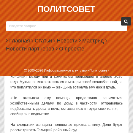
ПОЛИТСОВЕТ
08.06.2026, 10:35
НА УРАЛЕ ЖЕНЩИНА ВОТКНУЛА НОЖ В
СОЖИТЕЛЯ И ПОШЛА ТОПИТЬ ПЕЧЬ
Главная
Статьи
Новости
Мастрид
В Свердловской области будут судить женщину, которая
Новости партнеров
О проекте
зарезала своего сожителя и как ни в чем ни бывало продолжила
заниматься домашними делами.
Как сообщили в пресс-службе областной прокуратуры, в убийстве
2000-
2026
Информационное агентство «Политсовет»
обвиняют жительницу поселка Троицкий Талицкого района.
Конфликт между ней и сожителем произошёл в апреле 2026
года. Мужчина плохо отозвался о матери своей возлюбленной, за
что поплатился жизнью — женщина воткнула ему нож в грудь.
«Не оказывая ему помощь, продолжила заниматься
хозяйственными делами по дому, в частности, отправилась
подбрасывать дрова в печь, оставив нож в груди сожителя», —
сообщили в ведомстве.
На следствии женщина полностью признала вину. Дело будет
рассматривать Талицкий районный суд.