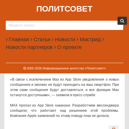
ПОЛИТСОВЕТ
04.06.2026, 12:03
В MAX НА АЙФОНАХ ПЕРЕСТАЛИ ПРИХОДИТЬ
УВЕДОМЛЕНИЯ
Главная
Статьи
Новости
Мастрид
Пресс-служба российского национального мессенджера MAX
Новости партнеров
О проекте
сообщила, что после удаления его приложения из App Store
пользователям престали приходить уведомления.
Команда мессенджера советует владельцам iPhone вручную
2000-
2026
Информационное агентство «Политсовет»
проверять сообщения.
«В связи с исключением Мах из App Store уведомления о новых
сообщениях и звонках не будут приходить на ваш смартфон. При
этом сами сообщения будут доставляться, и все функции Мах
останутся доступными», — заявили в пресс-службе.
MAX пропал из App Store накануне. Разработчики мессенджера
сообщили, что работают над решением этой проблемы.
Компания Apple заявлений по этому поводу пока не делала.