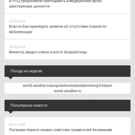
В РПЦ предложили преподавать в медицинских вузах
христианские ценности
19.05.2026
Власти Екатеринбурга заявили об отсутствии планов по
мобилизации
18.05.2026
Министр увидел плюсы в росте безработицы
Погода на неделю
world-weather.ru/pogoda/russia/yekaterinburg/14days/
world-weather.ru
Популярные новости
16.07.2026
Патриарх Кирилл назвал советских правителей безумными