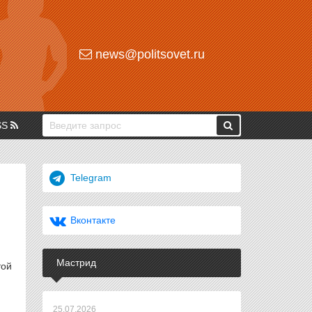
news@politsovet.ru
SS
Telegram
Вконтакте
Мастрид
той
25.07.2026