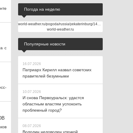
нте
Погода на неделю
world-weather.ru/pogoda/russia/yekaterinburg/14days/
world-weather.ru
Популярные новости
а с
16.07.2026
Патриарх Кирилл назвал советских
правителей безумными
есс-
10.07.2026
И снова Первоуральск: удастся
областным властям успокоить
проблемный город?
ОВ
08.07.2026
аков
Володин недоволен утечкой