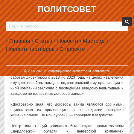
ПОЛИТСОВЕТ
03.06.2026, 11:00
В СВЕРДЛОВСКО-ВЕНГЕРСКОЙ
ИНВЕСТИЦИОННОЙ ПЛАТФОРМЕ УКРАЛИ 130
Главная
МИЛЛИОНОВ РУБЛЕЙ
Статьи
Новости
Мастрид
Новости партнеров
О проекте
В Свердловской области будут судить экс-директора Центра
компетенций «Финанс», обвиняемого в хищении 130 миллионов
рублей.
2000-
2026
Информационное агентство «Политсовет»
Как сообщили в пресс-службе областной прокуратуры, мужчина,
работая директором с 2018 по 2023 года, «в целях извлечения
имущественной выгоды для подконтрольной ему организации и
иной компании заключил с последними заведомо невыгодные и
заведомо не возвратные договоры займа».
«Достоверно зная, что договоры займа являются срочными,
осуществлял их пролонгацию, а впоследствии совершил
хищение свыше 130 млн рублей», — сообщили в ведомстве.
Центр компетенций «Финанс» был создан правительством
Свердловской области и венгерской компанией