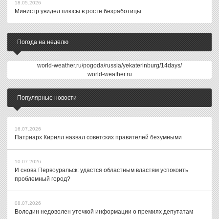
18.05.2026
Министр увидел плюсы в росте безработицы
Погода на неделю
world-weather.ru/pogoda/russia/yekaterinburg/14days/
world-weather.ru
Популярные новости
16.07.2026
Патриарх Кирилл назвал советских правителей безумными
10.07.2026
И снова Первоуральск: удастся областным властям успокоить
проблемный город?
08.07.2026
Володин недоволен утечкой информации о премиях депутатам