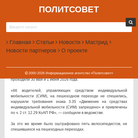
ПОЛИТСОВЕТ
02.06.2026, 17:53
В ЕКАТЕРИНБУРГЕ ЗА ДВА ДНЯ
ОШТРАФОВАЛИ 66 САМОКАТЧИКОВ
Главная
Статьи
Новости
Мастрид
В Екатеринбурге Госавтоинспекция за два дня привлекла к
Новости партнеров
О проекте
ответственности 66 самокатчиков, не спешивавшихся на
пешеходных переходах или ездивших под запрещающими
знаками.
2000-
2026
Информационное агентство «Политсовет»
Как сообщили в городской Госавтоинспекции, рейды в городе
проходили 30 мая и 1 июня 2026 года.
«66 водителей, управляющих средством индивидуальной
мобильности (СИМ), на пешеходном переходе не спешились,
нарушили требования знака 3.35 «Движение на средствах
индивидуальной мобильности (СИМ) запрещено» и привлечены
по ч. 2 ст. 12.29 КоАП РФ», — сообщили в ведомстве.
За это же время было оштрафовано пять велосипедистов, не
спешившихся на пешеходных переходах.